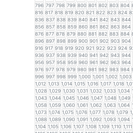
796
797
798
799
800
801
802
803
804
816
817
818
819
820
821
822
823
824
8
836
837
838
839
840
841
842
843
844
856
857
858
859
860
861
862
863
864
876
877
878
879
880
881
882
883
884
896
897
898
899
900
901
902
903
904
916
917
918
919
920
921
922
923
924
9
936
937
938
939
940
941
942
943
944
956
957
958
959
960
961
962
963
964
976
977
978
979
980
981
982
983
984
996
997
998
999
1,000
1,001
1,002
1,003
1,012
1,013
1,014
1,015
1,016
1,017
1,018
1,0
1,028
1,029
1,030
1,031
1,032
1,033
1,034
1,043
1,044
1,045
1,046
1,047
1,048
1,049
1,058
1,059
1,060
1,061
1,062
1,063
1,064
1,073
1,074
1,075
1,076
1,077
1,078
1,079
1
1,088
1,089
1,090
1,091
1,092
1,093
1,094
1,104
1,105
1,106
1,107
1,108
1,109
1,110
1,111