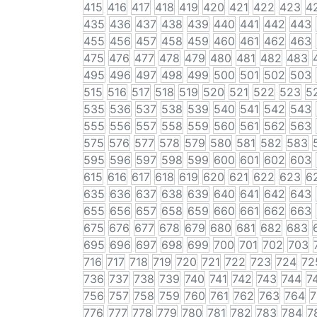
415
416
417
418
419
420
421
422
423
4
435
436
437
438
439
440
441
442
443
455
456
457
458
459
460
461
462
463
475
476
477
478
479
480
481
482
483
495
496
497
498
499
500
501
502
503
515
516
517
518
519
520
521
522
523
5
535
536
537
538
539
540
541
542
543
555
556
557
558
559
560
561
562
563
575
576
577
578
579
580
581
582
583
595
596
597
598
599
600
601
602
603
615
616
617
618
619
620
621
622
623
6
635
636
637
638
639
640
641
642
643
655
656
657
658
659
660
661
662
663
675
676
677
678
679
680
681
682
683
695
696
697
698
699
700
701
702
703
716
717
718
719
720
721
722
723
724
72
736
737
738
739
740
741
742
743
744
7
756
757
758
759
760
761
762
763
764
7
776
777
778
779
780
781
782
783
784
7