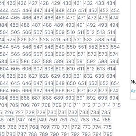
24
425
426
427
428
429
430
431
432
433
434
444
445
446
447
448
449
450
451
452
453
454
464
465
466
467
468
469
470
471
472
473
474
484
485
486
487
488
489
490
491
492
493
494
504
505
506
507
508
509
510
511
512
513
514
24
525
526
527
528
529
530
531
532
533
534
544
545
546
547
548
549
550
551
552
553
554
564
565
566
567
568
569
570
571
572
573
574
584
585
586
587
588
589
590
591
592
593
594
604
605
606
607
608
609
610
611
612
613
614
24
625
626
627
628
629
630
631
632
633
634
Ne
644
645
646
647
648
649
650
651
652
653
654
664
665
666
667
668
669
670
671
672
673
674
A
684
685
686
687
688
689
690
691
692
693
694
704
705
706
707
708
709
710
711
712
713
714
715
5
726
727
728
729
730
731
732
733
734
735
45
746
747
748
749
750
751
752
753
754
755
65
766
767
768
769
770
771
772
773
774
775
85
786
787
788
789
790
791
792
793
794
795