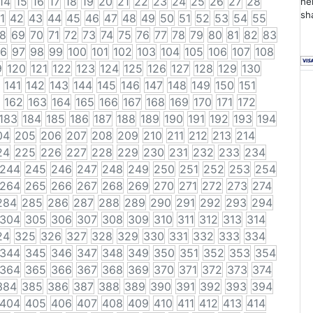
14
15
16
17
18
19
20
21
22
23
24
25
26
27
28
he
sh
1
42
43
44
45
46
47
48
49
50
51
52
53
54
55
8
69
70
71
72
73
74
75
76
77
78
79
80
81
82
83
6
97
98
99
100
101
102
103
104
105
106
107
108
9
120
121
122
123
124
125
126
127
128
129
130
141
142
143
144
145
146
147
148
149
150
151
162
163
164
165
166
167
168
169
170
171
172
183
184
185
186
187
188
189
190
191
192
193
194
04
205
206
207
208
209
210
211
212
213
214
24
225
226
227
228
229
230
231
232
233
234
244
245
246
247
248
249
250
251
252
253
254
264
265
266
267
268
269
270
271
272
273
274
284
285
286
287
288
289
290
291
292
293
294
304
305
306
307
308
309
310
311
312
313
314
24
325
326
327
328
329
330
331
332
333
334
344
345
346
347
348
349
350
351
352
353
354
364
365
366
367
368
369
370
371
372
373
374
384
385
386
387
388
389
390
391
392
393
394
404
405
406
407
408
409
410
411
412
413
414