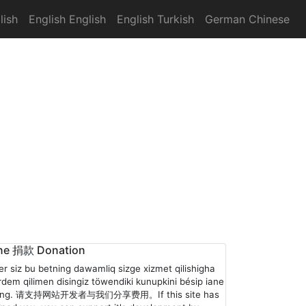
lish
English English
English Turkish
German Chinese
ne 捐款 Donation
er siz bu betning dawamliq sizge xizmet qilishigha
rdem qilimen disingiz töwendiki kunupkini bésip iane
ling. 请支持网站开发者与我们分享费用。If this site has