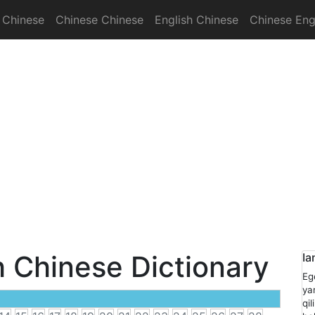
 Chinese
Chinese Chinese
English Chinese
Chinese Eng
onary
h Chinese Dictionary
Ia
Eg
ya
qi