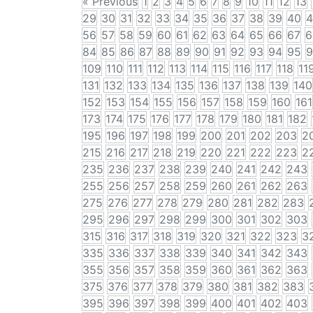
« Previous
1
2
3
4
5
6
7
8
9
10
11
12
13
29
30
31
32
33
34
35
36
37
38
39
40
4
56
57
58
59
60
61
62
63
64
65
66
67
6
84
85
86
87
88
89
90
91
92
93
94
95
9
109
110
111
112
113
114
115
116
117
118
11
131
132
133
134
135
136
137
138
139
140
152
153
154
155
156
157
158
159
160
161
173
174
175
176
177
178
179
180
181
182
195
196
197
198
199
200
201
202
203
2
215
216
217
218
219
220
221
222
223
2
235
236
237
238
239
240
241
242
243
255
256
257
258
259
260
261
262
263
275
276
277
278
279
280
281
282
283
295
296
297
298
299
300
301
302
303
315
316
317
318
319
320
321
322
323
3
335
336
337
338
339
340
341
342
343
355
356
357
358
359
360
361
362
363
375
376
377
378
379
380
381
382
383
395
396
397
398
399
400
401
402
403