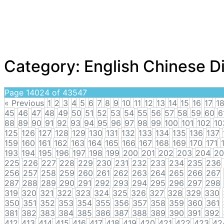
Category:
English Chinese D
Page 14024 of 43547
« Previous
1
2
3
4
5
6
7
8
9
10
11
12
13
14
15
16
17
1
45
46
47
48
49
50
51
52
53
54
55
56
57
58
59
60
6
88
89
90
91
92
93
94
95
96
97
98
99
100
101
102
10
125
126
127
128
129
130
131
132
133
134
135
136
137
159
160
161
162
163
164
165
166
167
168
169
170
171
193
194
195
196
197
198
199
200
201
202
203
204
20
225
226
227
228
229
230
231
232
233
234
235
236
256
257
258
259
260
261
262
263
264
265
266
267
287
288
289
290
291
292
293
294
295
296
297
298
319
320
321
322
323
324
325
326
327
328
329
330
350
351
352
353
354
355
356
357
358
359
360
361
381
382
383
384
385
386
387
388
389
390
391
392
412
413
414
415
416
417
418
419
420
421
422
423
42