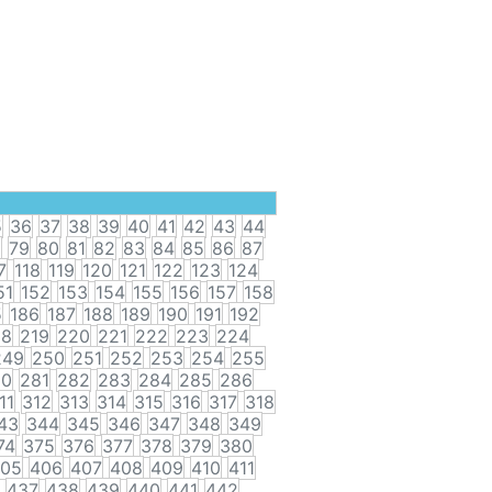
5
36
37
38
39
40
41
42
43
44
8
79
80
81
82
83
84
85
86
87
7
118
119
120
121
122
123
124
51
152
153
154
155
156
157
158
5
186
187
188
189
190
191
192
18
219
220
221
222
223
224
249
250
251
252
253
254
255
80
281
282
283
284
285
286
11
312
313
314
315
316
317
318
43
344
345
346
347
348
349
74
375
376
377
378
379
380
05
406
407
408
409
410
411
437
438
439
440
441
442