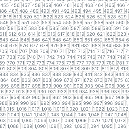
455
456
457
458
459
460
461
462
463
464
465
466
486
487
488
489
490
491
492
493
494
495
496
497
4
7
518
519
520
521
522
523
524
525
526
527
528
529
549
550
551
552
553
554
555
556
557
558
559
560
80
581
582
583
584
585
586
587
588
589
590
591
59
611
612
613
614
615
616
617
618
619
620
621
622
623
643
644
645
646
647
648
649
650
651
652
653
654
6
674
675
676
677
678
679
680
681
682
683
684
685
6
705
706
707
708
709
710
711
712
713
714
715
716
717
7
37
738
739
740
741
742
743
744
745
746
747
748
749
69
770
771
772
773
774
775
776
777
778
779
780
781
7
01
802
803
804
805
806
807
808
809
810
811
812
813
833
834
835
836
837
838
839
840
841
842
843
844
8
864
865
866
867
868
869
870
871
872
873
874
875
8
895
896
897
898
899
900
901
902
903
904
905
906
26
927
928
929
930
931
932
933
934
935
936
937
93
957
958
959
960
961
962
963
964
965
966
967
968
988
989
990
991
992
993
994
995
996
997
998
999
1
4
1,015
1,016
1,017
1,018
1,019
1,020
1,021
1,022
1,023
1,02
039
1,040
1,041
1,042
1,043
1,044
1,045
1,046
1,047
1,048
063
1,064
1,065
1,066
1,067
1,068
1,069
1,070
1,071
1,072
087
1,088
1,089
1,090
1,091
1,092
1,093
1,094
1,095
1,096