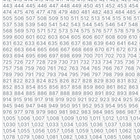
443
444
445
446
447
448
449
450
451
452
453
454
474
475
476
477
478
479
480
481
482
483
484
485
505
506
507
508
509
510
511
512
513
514
515
516
51
537
538
539
540
541
542
543
544
545
546
547
548
568
569
570
571
572
573
574
575
576
577
578
579
5
599
600
601
602
603
604
605
606
607
608
609
610
631
632
633
634
635
636
637
638
639
640
641
642
662
663
664
665
666
667
668
669
670
671
672
673
693
694
695
696
697
698
699
700
701
702
703
704
725
726
727
728
729
730
731
732
733
734
735
736
7
757
758
759
760
761
762
763
764
765
766
767
768
7
789
790
791
792
793
794
795
796
797
798
799
800
8
821
822
823
824
825
826
827
828
829
830
831
832
852
853
854
855
856
857
858
859
860
861
862
863
883
884
885
886
887
888
889
890
891
892
893
894
914
915
916
917
918
919
920
921
922
923
924
925
9
945
946
947
948
949
950
951
952
953
954
955
956
976
977
978
979
980
981
982
983
984
985
986
987
1,005
1,006
1,007
1,008
1,009
1,010
1,011
1,012
1,013
1,01
1,030
1,031
1,032
1,033
1,034
1,035
1,036
1,037
1,038
1,
1,054
1,055
1,056
1,057
1,058
1,059
1,060
1,061
1,062
1,
1,078
1,079
1,080
1,081
1,082
1,083
1,084
1,085
1,086
1,