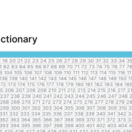
ictionary
8
19
20
21
22
23
24
25
26
27
28
29
30
31
32
33
34
3
1
62
63
64
65
66
67
68
69
70
71
72
73
74
75
76
77
7
3
104
105
106
107
108
109
110
111
112
113
114
115
116
11
138
139
140
141
142
143
144
145
146
147
148
149
150
1
172
173
174
175
176
177
178
179
180
181
182
183
184
18
5
206
207
208
209
210
211
212
213
214
215
216
217
2
237
238
239
240
241
242
243
244
245
246
247
248
268
269
270
271
272
273
274
275
276
277
278
279
2
299
300
301
302
303
304
305
306
307
308
309
310
3
331
332
333
334
335
336
337
338
339
340
341
342
3
362
363
364
365
366
367
368
369
370
371
372
373
3
393
394
395
396
397
398
399
400
401
402
403
404
4
4
425
426
427
428
429
430
431
432
433
434
435
436