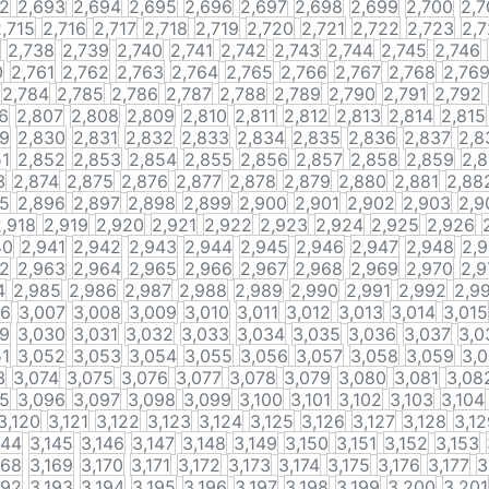
92
2,693
2,694
2,695
2,696
2,697
2,698
2,699
2,700
2,7
,715
2,716
2,717
2,718
2,719
2,720
2,721
2,722
2,723
2,
2,738
2,739
2,740
2,741
2,742
2,743
2,744
2,745
2,746
0
2,761
2,762
2,763
2,764
2,765
2,766
2,767
2,768
2,76
2,784
2,785
2,786
2,787
2,788
2,789
2,790
2,791
2,792
6
2,807
2,808
2,809
2,810
2,811
2,812
2,813
2,814
2,815
29
2,830
2,831
2,832
2,833
2,834
2,835
2,836
2,837
2,8
51
2,852
2,853
2,854
2,855
2,856
2,857
2,858
2,859
2,
3
2,874
2,875
2,876
2,877
2,878
2,879
2,880
2,881
2,88
95
2,896
2,897
2,898
2,899
2,900
2,901
2,902
2,903
2,9
2,918
2,919
2,920
2,921
2,922
2,923
2,924
2,925
2,926
40
2,941
2,942
2,943
2,944
2,945
2,946
2,947
2,948
2,
62
2,963
2,964
2,965
2,966
2,967
2,968
2,969
2,970
2,9
4
2,985
2,986
2,987
2,988
2,989
2,990
2,991
2,992
2,9
06
3,007
3,008
3,009
3,010
3,011
3,012
3,013
3,014
3,015
29
3,030
3,031
3,032
3,033
3,034
3,035
3,036
3,037
3,0
51
3,052
3,053
3,054
3,055
3,056
3,057
3,058
3,059
3,
3
3,074
3,075
3,076
3,077
3,078
3,079
3,080
3,081
3,08
95
3,096
3,097
3,098
3,099
3,100
3,101
3,102
3,103
3,104
3,120
3,121
3,122
3,123
3,124
3,125
3,126
3,127
3,128
3,12
144
3,145
3,146
3,147
3,148
3,149
3,150
3,151
3,152
3,153
168
3,169
3,170
3,171
3,172
3,173
3,174
3,175
3,176
3,177
3
192
3,193
3,194
3,195
3,196
3,197
3,198
3,199
3,200
3,201