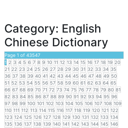
Category:
English
Chinese Dictionary
Page 1 of 43547
1
2
3
4
5
6
7
8
9
10
11
12
13
14
15
16
17
18
19
20
21
22
23
24
25
26
27
28
29
30
31
32
33
34
35
36
37
38
39
40
41
42
43
44
45
46
47
48
49
50
51
52
53
54
55
56
57
58
59
60
61
62
63
64
65
66
67
68
69
70
71
72
73
74
75
76
77
78
79
80
81
82
83
84
85
86
87
88
89
90
91
92
93
94
95
96
97
98
99
100
101
102
103
104
105
106
107
108
109
110
111
112
113
114
115
116
117
118
119
120
121
122
123
124
125
126
127
128
129
130
131
132
133
134
135
136
137
138
139
140
141
142
143
144
145
146