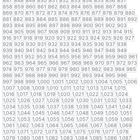
847
848
849
850
851
852
853
854
855
856
857
858
859
860
861
862
863
864
865
866
867
868
869
870
871
872
873
874
875
876
877
878
879
880
881
882
883
884
885
886
887
888
889
890
891
892
893
894
895
896
897
898
899
900
901
902
903
904
905
906
907
908
909
910
911
912
913
914
915
916
917
918
919
920
921
922
923
924
925
926
927
928
929
930
931
932
933
934
935
936
937
938
939
940
941
942
943
944
945
946
947
948
949
950
951
952
953
954
955
956
957
958
959
960
961
962
963
964
965
966
967
968
969
970
971
972
973
974
975
976
977
978
979
980
981
982
983
984
985
986
987
988
989
990
991
992
993
994
995
996
997
998
999
1,000
1,001
1,002
1,003
1,004
1,005
1,006
1,007
1,008
1,009
1,010
1,011
1,012
1,013
1,014
1,015
1,016
1,017
1,018
1,019
1,020
1,021
1,022
1,023
1,024
1,025
1,026
1,027
1,028
1,029
1,030
1,031
1,032
1,033
1,034
1,035
1,036
1,037
1,038
1,039
1,040
1,041
1,042
1,043
1,044
1,045
1,046
1,047
1,048
1,049
1,050
1,051
1,052
1,053
1,054
1,055
1,056
1,057
1,058
1,059
1,060
1,061
1,062
1,063
1,064
1,065
1,066
1,067
1,068
1,069
1,070
1,071
1,072
1,073
1,074
1,075
1,076
1,077
1,078
1,079
1,080
1,081
1,082
1,083
1,084
1,085
1,086
1,087