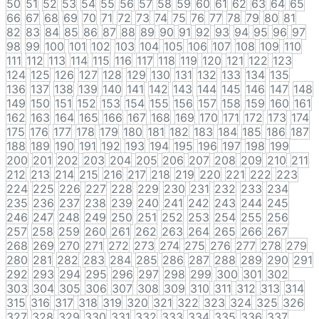
50
51
52
53
54
55
56
57
58
59
60
61
62
63
64
65
66
67
68
69
70
71
72
73
74
75
76
77
78
79
80
81
82
83
84
85
86
87
88
89
90
91
92
93
94
95
96
97
98
99
100
101
102
103
104
105
106
107
108
109
110
111
112
113
114
115
116
117
118
119
120
121
122
123
124
125
126
127
128
129
130
131
132
133
134
135
136
137
138
139
140
141
142
143
144
145
146
147
148
149
150
151
152
153
154
155
156
157
158
159
160
161
162
163
164
165
166
167
168
169
170
171
172
173
174
175
176
177
178
179
180
181
182
183
184
185
186
187
188
189
190
191
192
193
194
195
196
197
198
199
200
201
202
203
204
205
206
207
208
209
210
211
212
213
214
215
216
217
218
219
220
221
222
223
224
225
226
227
228
229
230
231
232
233
234
235
236
237
238
239
240
241
242
243
244
245
246
247
248
249
250
251
252
253
254
255
256
257
258
259
260
261
262
263
264
265
266
267
268
269
270
271
272
273
274
275
276
277
278
279
280
281
282
283
284
285
286
287
288
289
290
291
292
293
294
295
296
297
298
299
300
301
302
303
304
305
306
307
308
309
310
311
312
313
314
315
316
317
318
319
320
321
322
323
324
325
326
327
328
329
330
331
332
333
334
335
336
337