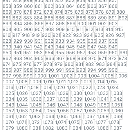
847
848
849
850
851
852
853
854
855
856
857
858
859
860
861
862
863
864
865
866
867
868
869
870
871
872
873
874
875
876
877
878
879
880
881
882
883
884
885
886
887
888
889
890
891
892
893
894
895
896
897
898
899
900
901
902
903
904
905
906
907
908
909
910
911
912
913
914
915
916
917
918
919
920
921
922
923
924
925
926
927
928
929
930
931
932
933
934
935
936
937
938
939
940
941
942
943
944
945
946
947
948
949
950
951
952
953
954
955
956
957
958
959
960
961
962
963
964
965
966
967
968
969
970
971
972
973
974
975
976
977
978
979
980
981
982
983
984
985
986
987
988
989
990
991
992
993
994
995
996
997
998
999
1,000
1,001
1,002
1,003
1,004
1,005
1,006
1,007
1,008
1,009
1,010
1,011
1,012
1,013
1,014
1,015
1,016
1,017
1,018
1,019
1,020
1,021
1,022
1,023
1,024
1,025
1,026
1,027
1,028
1,029
1,030
1,031
1,032
1,033
1,034
1,035
1,036
1,037
1,038
1,039
1,040
1,041
1,042
1,043
1,044
1,045
1,046
1,047
1,048
1,049
1,050
1,051
1,052
1,053
1,054
1,055
1,056
1,057
1,058
1,059
1,060
1,061
1,062
1,063
1,064
1,065
1,066
1,067
1,068
1,069
1,070
1,071
1,072
1,073
1,074
1,075
1,076
1,077
1,078
1,079
1,080
1,081
1,082
1,083
1,084
1,085
1,086
1,087