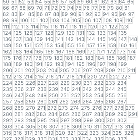
50
51
52
53
54
55
56
57
58
59
60
61
62
63
64
65
66
67
68
69
70
71
72
73
74
75
76
77
78
79
80
81
82
83
84
85
86
87
88
89
90
91
92
93
94
95
96
97
98
99
100
101
102
103
104
105
106
107
108
109
110
111
112
113
114
115
116
117
118
119
120
121
122
123
124
125
126
127
128
129
130
131
132
133
134
135
136
137
138
139
140
141
142
143
144
145
146
147
148
149
150
151
152
153
154
155
156
157
158
159
160
161
162
163
164
165
166
167
168
169
170
171
172
173
174
175
176
177
178
179
180
181
182
183
184
185
186
187
188
189
190
191
192
193
194
195
196
197
198
199
200
201
202
203
204
205
206
207
208
209
210
211
212
213
214
215
216
217
218
219
220
221
222
223
224
225
226
227
228
229
230
231
232
233
234
235
236
237
238
239
240
241
242
243
244
245
246
247
248
249
250
251
252
253
254
255
256
257
258
259
260
261
262
263
264
265
266
267
268
269
270
271
272
273
274
275
276
277
278
279
280
281
282
283
284
285
286
287
288
289
290
291
292
293
294
295
296
297
298
299
300
301
302
303
304
305
306
307
308
309
310
311
312
313
314
315
316
317
318
319
320
321
322
323
324
325
326
327
328
329
330
331
332
333
334
335
336
337