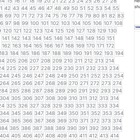
14
15
16
17
18
19
20
21
22
23
24
25
26
27
28
he
sh
1
42
43
44
45
46
47
48
49
50
51
52
53
54
55
8
69
70
71
72
73
74
75
76
77
78
79
80
81
82
83
6
97
98
99
100
101
102
103
104
105
106
107
108
9
120
121
122
123
124
125
126
127
128
129
130
141
142
143
144
145
146
147
148
149
150
151
162
163
164
165
166
167
168
169
170
171
172
183
184
185
186
187
188
189
190
191
192
193
194
04
205
206
207
208
209
210
211
212
213
214
24
225
226
227
228
229
230
231
232
233
234
244
245
246
247
248
249
250
251
252
253
254
264
265
266
267
268
269
270
271
272
273
274
284
285
286
287
288
289
290
291
292
293
294
304
305
306
307
308
309
310
311
312
313
314
24
325
326
327
328
329
330
331
332
333
334
344
345
346
347
348
349
350
351
352
353
354
364
365
366
367
368
369
370
371
372
373
374
384
385
386
387
388
389
390
391
392
393
394
404
405
406
407
408
409
410
411
412
413
414