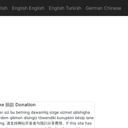
lish
English English
English Turkish
German Chinese
ne 捐款 Donation
er siz bu betning dawamliq sizge xizmet qilishigha
rdem qilimen disingiz töwendiki kunupkini bésip iane
ling. 请支持网站开发者与我们分享费用。If this site has