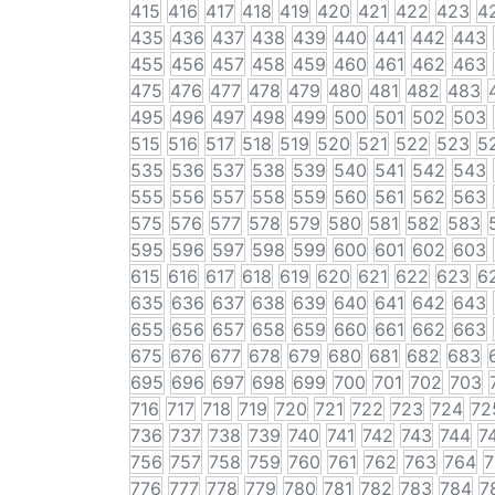
415
416
417
418
419
420
421
422
423
4
435
436
437
438
439
440
441
442
443
455
456
457
458
459
460
461
462
463
475
476
477
478
479
480
481
482
483
495
496
497
498
499
500
501
502
503
515
516
517
518
519
520
521
522
523
5
535
536
537
538
539
540
541
542
543
555
556
557
558
559
560
561
562
563
575
576
577
578
579
580
581
582
583
595
596
597
598
599
600
601
602
603
615
616
617
618
619
620
621
622
623
6
635
636
637
638
639
640
641
642
643
655
656
657
658
659
660
661
662
663
675
676
677
678
679
680
681
682
683
695
696
697
698
699
700
701
702
703
716
717
718
719
720
721
722
723
724
72
736
737
738
739
740
741
742
743
744
7
756
757
758
759
760
761
762
763
764
7
776
777
778
779
780
781
782
783
784
7