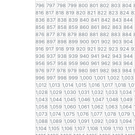
796
797
798
799
800
801
802
803
804
816
817
818
819
820
821
822
823
824
8
836
837
838
839
840
841
842
843
844
856
857
858
859
860
861
862
863
864
876
877
878
879
880
881
882
883
884
896
897
898
899
900
901
902
903
904
916
917
918
919
920
921
922
923
924
9
936
937
938
939
940
941
942
943
944
956
957
958
959
960
961
962
963
964
976
977
978
979
980
981
982
983
984
996
997
998
999
1,000
1,001
1,002
1,003
1,012
1,013
1,014
1,015
1,016
1,017
1,018
1,0
1,028
1,029
1,030
1,031
1,032
1,033
1,034
1,043
1,044
1,045
1,046
1,047
1,048
1,049
1,058
1,059
1,060
1,061
1,062
1,063
1,064
1,073
1,074
1,075
1,076
1,077
1,078
1,079
1
1,088
1,089
1,090
1,091
1,092
1,093
1,094
1,104
1,105
1,106
1,107
1,108
1,109
1,110
1,111