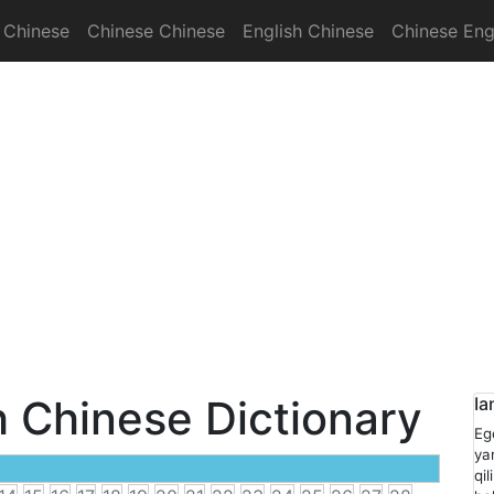
 Chinese
Chinese Chinese
English Chinese
Chinese Eng
onary
h Chinese Dictionary
Ia
Eg
ya
qi