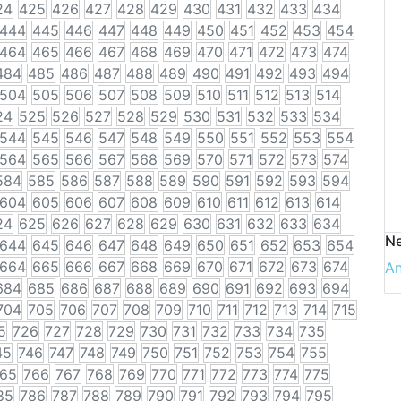
24
425
426
427
428
429
430
431
432
433
434
444
445
446
447
448
449
450
451
452
453
454
464
465
466
467
468
469
470
471
472
473
474
484
485
486
487
488
489
490
491
492
493
494
504
505
506
507
508
509
510
511
512
513
514
24
525
526
527
528
529
530
531
532
533
534
544
545
546
547
548
549
550
551
552
553
554
564
565
566
567
568
569
570
571
572
573
574
584
585
586
587
588
589
590
591
592
593
594
604
605
606
607
608
609
610
611
612
613
614
24
625
626
627
628
629
630
631
632
633
634
Ne
644
645
646
647
648
649
650
651
652
653
654
664
665
666
667
668
669
670
671
672
673
674
A
684
685
686
687
688
689
690
691
692
693
694
704
705
706
707
708
709
710
711
712
713
714
715
5
726
727
728
729
730
731
732
733
734
735
45
746
747
748
749
750
751
752
753
754
755
65
766
767
768
769
770
771
772
773
774
775
85
786
787
788
789
790
791
792
793
794
795