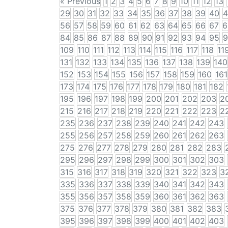
« Previous
1
2
3
4
5
6
7
8
9
10
11
12
13
29
30
31
32
33
34
35
36
37
38
39
40
4
56
57
58
59
60
61
62
63
64
65
66
67
6
84
85
86
87
88
89
90
91
92
93
94
95
9
109
110
111
112
113
114
115
116
117
118
11
131
132
133
134
135
136
137
138
139
140
152
153
154
155
156
157
158
159
160
161
173
174
175
176
177
178
179
180
181
182
195
196
197
198
199
200
201
202
203
2
215
216
217
218
219
220
221
222
223
2
235
236
237
238
239
240
241
242
243
255
256
257
258
259
260
261
262
263
275
276
277
278
279
280
281
282
283
295
296
297
298
299
300
301
302
303
315
316
317
318
319
320
321
322
323
3
335
336
337
338
339
340
341
342
343
355
356
357
358
359
360
361
362
363
375
376
377
378
379
380
381
382
383
395
396
397
398
399
400
401
402
403