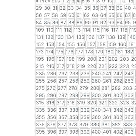
« Previous
1
2
3
4
5
6
7
8
9
10
11
12
13
29
30
31
32
33
34
35
36
37
38
39
40
4
56
57
58
59
60
61
62
63
64
65
66
67
6
84
85
86
87
88
89
90
91
92
93
94
95
9
109
110
111
112
113
114
115
116
117
118
11
131
132
133
134
135
136
137
138
139
140
152
153
154
155
156
157
158
159
160
161
173
174
175
176
177
178
179
180
181
182
195
196
197
198
199
200
201
202
203
2
215
216
217
218
219
220
221
222
223
2
235
236
237
238
239
240
241
242
243
255
256
257
258
259
260
261
262
263
275
276
277
278
279
280
281
282
283
295
296
297
298
299
300
301
302
303
315
316
317
318
319
320
321
322
323
3
335
336
337
338
339
340
341
342
343
355
356
357
358
359
360
361
362
363
375
376
377
378
379
380
381
382
383
395
396
397
398
399
400
401
402
403