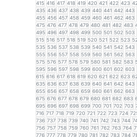
415
416
417
418
419
420
421
422
423
4
435
436
437
438
439
440
441
442
443
455
456
457
458
459
460
461
462
463
475
476
477
478
479
480
481
482
483
495
496
497
498
499
500
501
502
503
515
516
517
518
519
520
521
522
523
5
535
536
537
538
539
540
541
542
543
555
556
557
558
559
560
561
562
563
575
576
577
578
579
580
581
582
583
595
596
597
598
599
600
601
602
603
615
616
617
618
619
620
621
622
623
6
635
636
637
638
639
640
641
642
643
655
656
657
658
659
660
661
662
663
675
676
677
678
679
680
681
682
683
695
696
697
698
699
700
701
702
703
716
717
718
719
720
721
722
723
724
72
736
737
738
739
740
741
742
743
744
7
756
757
758
759
760
761
762
763
764
7
776
777
778
779
780
781
782
783
784
7