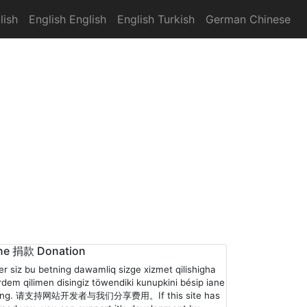
lish
English English
English Turkish
German Chinese
ne 捐款 Donation
er siz bu betning dawamliq sizge xizmet qilishigha
rdem qilimen disingiz töwendiki kunupkini bésip iane
ling. 请支持网站开发者与我们分享费用。If this site has