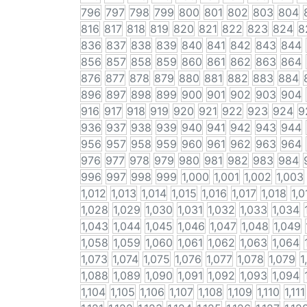
796
797
798
799
800
801
802
803
804
816
817
818
819
820
821
822
823
824
8
836
837
838
839
840
841
842
843
844
856
857
858
859
860
861
862
863
864
876
877
878
879
880
881
882
883
884
896
897
898
899
900
901
902
903
904
916
917
918
919
920
921
922
923
924
9
936
937
938
939
940
941
942
943
944
956
957
958
959
960
961
962
963
964
976
977
978
979
980
981
982
983
984
996
997
998
999
1,000
1,001
1,002
1,003
1,012
1,013
1,014
1,015
1,016
1,017
1,018
1,0
1,028
1,029
1,030
1,031
1,032
1,033
1,034
1,043
1,044
1,045
1,046
1,047
1,048
1,049
1,058
1,059
1,060
1,061
1,062
1,063
1,064
1,073
1,074
1,075
1,076
1,077
1,078
1,079
1
1,088
1,089
1,090
1,091
1,092
1,093
1,094
1,104
1,105
1,106
1,107
1,108
1,109
1,110
1,111