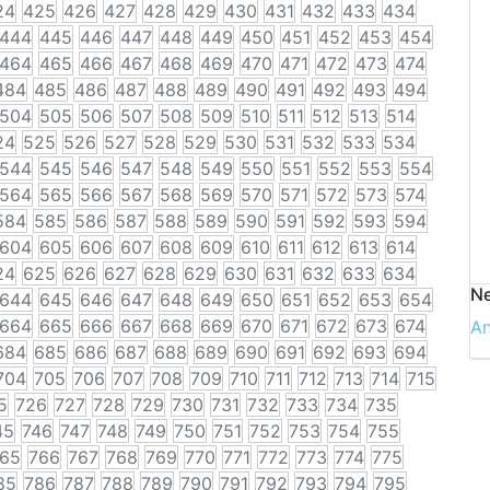
24
425
426
427
428
429
430
431
432
433
434
444
445
446
447
448
449
450
451
452
453
454
464
465
466
467
468
469
470
471
472
473
474
484
485
486
487
488
489
490
491
492
493
494
504
505
506
507
508
509
510
511
512
513
514
24
525
526
527
528
529
530
531
532
533
534
544
545
546
547
548
549
550
551
552
553
554
564
565
566
567
568
569
570
571
572
573
574
584
585
586
587
588
589
590
591
592
593
594
604
605
606
607
608
609
610
611
612
613
614
24
625
626
627
628
629
630
631
632
633
634
Ne
644
645
646
647
648
649
650
651
652
653
654
664
665
666
667
668
669
670
671
672
673
674
A
684
685
686
687
688
689
690
691
692
693
694
704
705
706
707
708
709
710
711
712
713
714
715
5
726
727
728
729
730
731
732
733
734
735
45
746
747
748
749
750
751
752
753
754
755
65
766
767
768
769
770
771
772
773
774
775
85
786
787
788
789
790
791
792
793
794
795