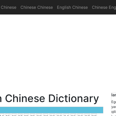
 Chinese
Chinese Chinese
English Chinese
Chinese Eng
onary
h Chinese Dictionary
Ia
Eg
ya
qi