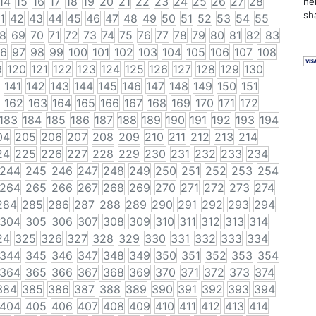
14
15
16
17
18
19
20
21
22
23
24
25
26
27
28
he
sh
1
42
43
44
45
46
47
48
49
50
51
52
53
54
55
8
69
70
71
72
73
74
75
76
77
78
79
80
81
82
83
6
97
98
99
100
101
102
103
104
105
106
107
108
9
120
121
122
123
124
125
126
127
128
129
130
141
142
143
144
145
146
147
148
149
150
151
162
163
164
165
166
167
168
169
170
171
172
183
184
185
186
187
188
189
190
191
192
193
194
04
205
206
207
208
209
210
211
212
213
214
24
225
226
227
228
229
230
231
232
233
234
244
245
246
247
248
249
250
251
252
253
254
264
265
266
267
268
269
270
271
272
273
274
284
285
286
287
288
289
290
291
292
293
294
304
305
306
307
308
309
310
311
312
313
314
24
325
326
327
328
329
330
331
332
333
334
344
345
346
347
348
349
350
351
352
353
354
364
365
366
367
368
369
370
371
372
373
374
384
385
386
387
388
389
390
391
392
393
394
404
405
406
407
408
409
410
411
412
413
414