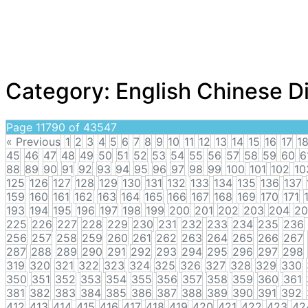
Category:
English Chinese D
Page 11790 of 43547
« Previous
1
2
3
4
5
6
7
8
9
10
11
12
13
14
15
16
17
1
45
46
47
48
49
50
51
52
53
54
55
56
57
58
59
60
6
88
89
90
91
92
93
94
95
96
97
98
99
100
101
102
10
125
126
127
128
129
130
131
132
133
134
135
136
137
159
160
161
162
163
164
165
166
167
168
169
170
171
193
194
195
196
197
198
199
200
201
202
203
204
20
225
226
227
228
229
230
231
232
233
234
235
236
256
257
258
259
260
261
262
263
264
265
266
267
287
288
289
290
291
292
293
294
295
296
297
298
319
320
321
322
323
324
325
326
327
328
329
330
350
351
352
353
354
355
356
357
358
359
360
361
381
382
383
384
385
386
387
388
389
390
391
392
412
413
414
415
416
417
418
419
420
421
422
423
42