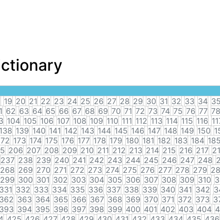
ictionary
8
19
20
21
22
23
24
25
26
27
28
29
30
31
32
33
34
3
1
62
63
64
65
66
67
68
69
70
71
72
73
74
75
76
77
7
3
104
105
106
107
108
109
110
111
112
113
114
115
116
11
138
139
140
141
142
143
144
145
146
147
148
149
150
1
172
173
174
175
176
177
178
179
180
181
182
183
184
18
5
206
207
208
209
210
211
212
213
214
215
216
217
2
237
238
239
240
241
242
243
244
245
246
247
248
268
269
270
271
272
273
274
275
276
277
278
279
2
299
300
301
302
303
304
305
306
307
308
309
310
3
331
332
333
334
335
336
337
338
339
340
341
342
3
362
363
364
365
366
367
368
369
370
371
372
373
3
393
394
395
396
397
398
399
400
401
402
403
404
4
4
425
426
427
428
429
430
431
432
433
434
435
436