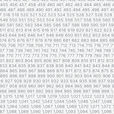
455
456
457
458
459
460
461
462
463
464
465
466
486
487
488
489
490
491
492
493
494
495
496
497
4
7
518
519
520
521
522
523
524
525
526
527
528
529
549
550
551
552
553
554
555
556
557
558
559
560
80
581
582
583
584
585
586
587
588
589
590
591
59
611
612
613
614
615
616
617
618
619
620
621
622
623
643
644
645
646
647
648
649
650
651
652
653
654
6
674
675
676
677
678
679
680
681
682
683
684
685
6
705
706
707
708
709
710
711
712
713
714
715
716
717
7
37
738
739
740
741
742
743
744
745
746
747
748
749
69
770
771
772
773
774
775
776
777
778
779
780
781
7
01
802
803
804
805
806
807
808
809
810
811
812
813
833
834
835
836
837
838
839
840
841
842
843
844
8
864
865
866
867
868
869
870
871
872
873
874
875
8
895
896
897
898
899
900
901
902
903
904
905
906
26
927
928
929
930
931
932
933
934
935
936
937
93
957
958
959
960
961
962
963
964
965
966
967
968
988
989
990
991
992
993
994
995
996
997
998
999
1
4
1,015
1,016
1,017
1,018
1,019
1,020
1,021
1,022
1,023
1,02
039
1,040
1,041
1,042
1,043
1,044
1,045
1,046
1,047
1,048
063
1,064
1,065
1,066
1,067
1,068
1,069
1,070
1,071
1,072
087
1,088
1,089
1,090
1,091
1,092
1,093
1,094
1,095
1,096