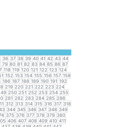
5
36
37
38
39
40
41
42
43
44
8
79
80
81
82
83
84
85
86
87
7
118
119
120
121
122
123
124
51
152
153
154
155
156
157
158
5
186
187
188
189
190
191
192
18
219
220
221
222
223
224
249
250
251
252
253
254
255
80
281
282
283
284
285
286
11
312
313
314
315
316
317
318
43
344
345
346
347
348
349
74
375
376
377
378
379
380
05
406
407
408
409
410
411
437
438
439
440
441
442