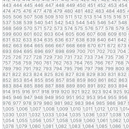
443
444
445
446
447
448
449
450
451
452
453
454
474
475
476
477
478
479
480
481
482
483
484
485
505
506
507
508
509
510
511
512
513
514
515
516
51
537
538
539
540
541
542
543
544
545
546
547
548
568
569
570
571
572
573
574
575
576
577
578
579
5
599
600
601
602
603
604
605
606
607
608
609
610
631
632
633
634
635
636
637
638
639
640
641
642
662
663
664
665
666
667
668
669
670
671
672
673
693
694
695
696
697
698
699
700
701
702
703
704
725
726
727
728
729
730
731
732
733
734
735
736
7
757
758
759
760
761
762
763
764
765
766
767
768
7
789
790
791
792
793
794
795
796
797
798
799
800
8
821
822
823
824
825
826
827
828
829
830
831
832
852
853
854
855
856
857
858
859
860
861
862
863
883
884
885
886
887
888
889
890
891
892
893
894
914
915
916
917
918
919
920
921
922
923
924
925
9
945
946
947
948
949
950
951
952
953
954
955
956
976
977
978
979
980
981
982
983
984
985
986
987
1,005
1,006
1,007
1,008
1,009
1,010
1,011
1,012
1,013
1,01
1,030
1,031
1,032
1,033
1,034
1,035
1,036
1,037
1,038
1,
1,054
1,055
1,056
1,057
1,058
1,059
1,060
1,061
1,062
1,
1,078
1,079
1,080
1,081
1,082
1,083
1,084
1,085
1,086
1,