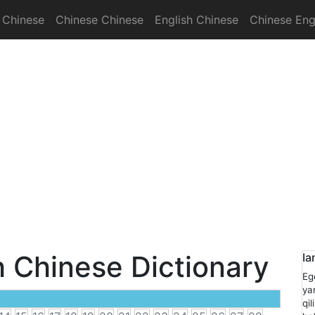
 Chinese
Chinese Chinese
English Chinese
Chinese Eng
onary
h Chinese Dictionary
Ia
Eg
ya
qi