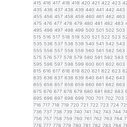
415
416
417
418
419
420
421
422
423
4
435
436
437
438
439
440
441
442
443
455
456
457
458
459
460
461
462
463
475
476
477
478
479
480
481
482
483
495
496
497
498
499
500
501
502
503
515
516
517
518
519
520
521
522
523
5
535
536
537
538
539
540
541
542
543
555
556
557
558
559
560
561
562
563
575
576
577
578
579
580
581
582
583
595
596
597
598
599
600
601
602
603
615
616
617
618
619
620
621
622
623
6
635
636
637
638
639
640
641
642
643
655
656
657
658
659
660
661
662
663
675
676
677
678
679
680
681
682
683
695
696
697
698
699
700
701
702
703
716
717
718
719
720
721
722
723
724
72
736
737
738
739
740
741
742
743
744
7
756
757
758
759
760
761
762
763
764
7
776
777
778
779
780
781
782
783
784
7