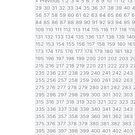
« Previous
1
2
3
4
5
6
7
8
9
10
11
12
13
29
30
31
32
33
34
35
36
37
38
39
40
4
56
57
58
59
60
61
62
63
64
65
66
67
6
84
85
86
87
88
89
90
91
92
93
94
95
9
109
110
111
112
113
114
115
116
117
118
11
131
132
133
134
135
136
137
138
139
140
152
153
154
155
156
157
158
159
160
161
173
174
175
176
177
178
179
180
181
182
195
196
197
198
199
200
201
202
203
2
215
216
217
218
219
220
221
222
223
2
235
236
237
238
239
240
241
242
243
255
256
257
258
259
260
261
262
263
275
276
277
278
279
280
281
282
283
295
296
297
298
299
300
301
302
303
315
316
317
318
319
320
321
322
323
3
335
336
337
338
339
340
341
342
343
355
356
357
358
359
360
361
362
363
375
376
377
378
379
380
381
382
383
395
396
397
398
399
400
401
402
403