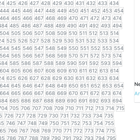
24
425
426
427
428
429
430
431
432
433
434
444
445
446
447
448
449
450
451
452
453
454
464
465
466
467
468
469
470
471
472
473
474
484
485
486
487
488
489
490
491
492
493
494
504
505
506
507
508
509
510
511
512
513
514
24
525
526
527
528
529
530
531
532
533
534
544
545
546
547
548
549
550
551
552
553
554
564
565
566
567
568
569
570
571
572
573
574
584
585
586
587
588
589
590
591
592
593
594
604
605
606
607
608
609
610
611
612
613
614
24
625
626
627
628
629
630
631
632
633
634
Ne
644
645
646
647
648
649
650
651
652
653
654
664
665
666
667
668
669
670
671
672
673
674
A
684
685
686
687
688
689
690
691
692
693
694
704
705
706
707
708
709
710
711
712
713
714
715
5
726
727
728
729
730
731
732
733
734
735
45
746
747
748
749
750
751
752
753
754
755
65
766
767
768
769
770
771
772
773
774
775
85
786
787
788
789
790
791
792
793
794
795