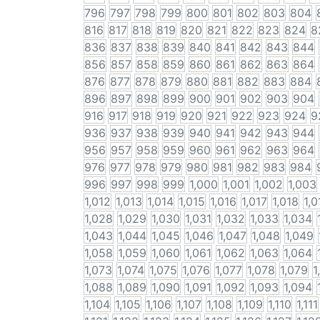
796
797
798
799
800
801
802
803
804
816
817
818
819
820
821
822
823
824
8
836
837
838
839
840
841
842
843
844
856
857
858
859
860
861
862
863
864
876
877
878
879
880
881
882
883
884
896
897
898
899
900
901
902
903
904
916
917
918
919
920
921
922
923
924
9
936
937
938
939
940
941
942
943
944
956
957
958
959
960
961
962
963
964
976
977
978
979
980
981
982
983
984
996
997
998
999
1,000
1,001
1,002
1,003
1,012
1,013
1,014
1,015
1,016
1,017
1,018
1,0
1,028
1,029
1,030
1,031
1,032
1,033
1,034
1,043
1,044
1,045
1,046
1,047
1,048
1,049
1,058
1,059
1,060
1,061
1,062
1,063
1,064
1,073
1,074
1,075
1,076
1,077
1,078
1,079
1
1,088
1,089
1,090
1,091
1,092
1,093
1,094
1,104
1,105
1,106
1,107
1,108
1,109
1,110
1,111