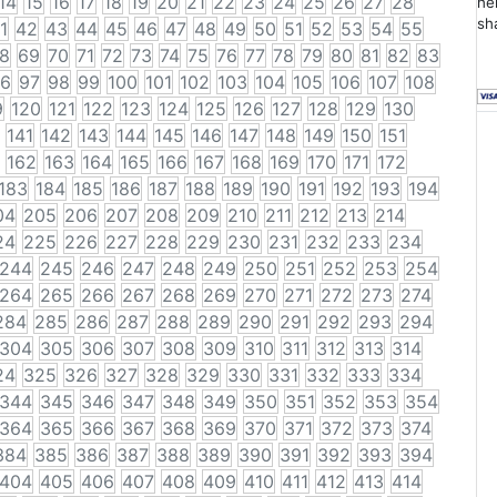
14
15
16
17
18
19
20
21
22
23
24
25
26
27
28
he
sh
1
42
43
44
45
46
47
48
49
50
51
52
53
54
55
8
69
70
71
72
73
74
75
76
77
78
79
80
81
82
83
6
97
98
99
100
101
102
103
104
105
106
107
108
9
120
121
122
123
124
125
126
127
128
129
130
141
142
143
144
145
146
147
148
149
150
151
162
163
164
165
166
167
168
169
170
171
172
183
184
185
186
187
188
189
190
191
192
193
194
04
205
206
207
208
209
210
211
212
213
214
24
225
226
227
228
229
230
231
232
233
234
244
245
246
247
248
249
250
251
252
253
254
264
265
266
267
268
269
270
271
272
273
274
284
285
286
287
288
289
290
291
292
293
294
304
305
306
307
308
309
310
311
312
313
314
24
325
326
327
328
329
330
331
332
333
334
344
345
346
347
348
349
350
351
352
353
354
364
365
366
367
368
369
370
371
372
373
374
384
385
386
387
388
389
390
391
392
393
394
404
405
406
407
408
409
410
411
412
413
414