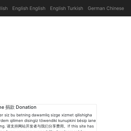
lish
English English
English Turkish
German Chinese
ne 捐款 Donation
er siz bu betning dawamliq sizge xizmet qilishigha
rdem qilimen disingiz töwendiki kunupkini bésip iane
ling. 请支持网站开发者与我们分享费用。If this site has