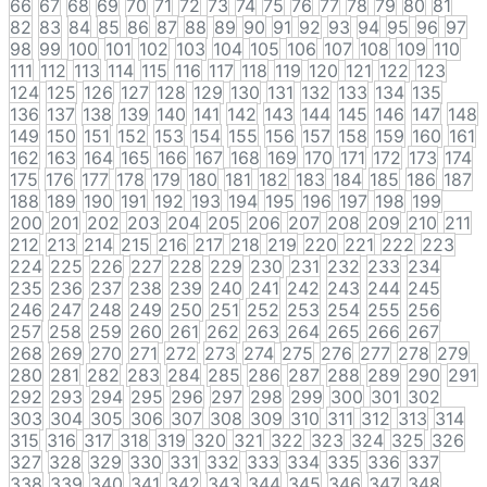
66
67
68
69
70
71
72
73
74
75
76
77
78
79
80
81
82
83
84
85
86
87
88
89
90
91
92
93
94
95
96
97
98
99
100
101
102
103
104
105
106
107
108
109
110
111
112
113
114
115
116
117
118
119
120
121
122
123
124
125
126
127
128
129
130
131
132
133
134
135
136
137
138
139
140
141
142
143
144
145
146
147
148
149
150
151
152
153
154
155
156
157
158
159
160
161
162
163
164
165
166
167
168
169
170
171
172
173
174
175
176
177
178
179
180
181
182
183
184
185
186
187
188
189
190
191
192
193
194
195
196
197
198
199
200
201
202
203
204
205
206
207
208
209
210
211
212
213
214
215
216
217
218
219
220
221
222
223
224
225
226
227
228
229
230
231
232
233
234
235
236
237
238
239
240
241
242
243
244
245
246
247
248
249
250
251
252
253
254
255
256
257
258
259
260
261
262
263
264
265
266
267
268
269
270
271
272
273
274
275
276
277
278
279
280
281
282
283
284
285
286
287
288
289
290
291
292
293
294
295
296
297
298
299
300
301
302
303
304
305
306
307
308
309
310
311
312
313
314
315
316
317
318
319
320
321
322
323
324
325
326
327
328
329
330
331
332
333
334
335
336
337
338
339
340
341
342
343
344
345
346
347
348