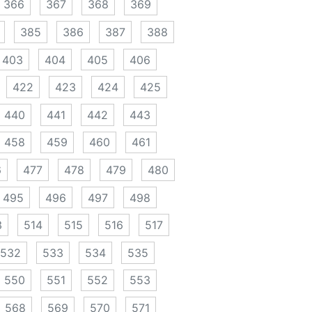
366
367
368
369
385
386
387
388
403
404
405
406
422
423
424
425
440
441
442
443
458
459
460
461
6
477
478
479
480
495
496
497
498
3
514
515
516
517
532
533
534
535
550
551
552
553
568
569
570
571