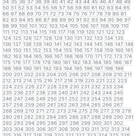
34
35
36
37
38
39
40
41
42
43
44
45
46
47
48
49
50
51
52
53
54
55
56
57
58
59
60
61
62
63
64
65
66
67
68
69
70
71
72
73
74
75
76
77
78
79
80
81
82
83
84
85
86
87
88
89
90
91
92
93
94
95
96
97
98
99
100
101
102
103
104
105
106
107
108
109
110
111
112
113
114
115
116
117
118
119
120
121
122
123
124
125
126
127
128
129
130
131
132
133
134
135
136
137
138
139
140
141
142
143
144
145
146
147
148
149
150
151
152
153
154
155
156
157
158
159
160
161
162
163
164
165
166
167
168
169
170
171
172
173
174
175
176
177
178
179
180
181
182
183
184
185
186
187
188
189
190
191
192
193
194
195
196
197
198
199
200
201
202
203
204
205
206
207
208
209
210
211
212
213
214
215
216
217
218
219
220
221
222
223
224
225
226
227
228
229
230
231
232
233
234
235
236
237
238
239
240
241
242
243
244
245
246
247
248
249
250
251
252
253
254
255
256
257
258
259
260
261
262
263
264
265
266
267
268
269
270
271
272
273
274
275
276
277
278
279
280
281
282
283
284
285
286
287
288
289
290
291
292
293
294
295
296
297
298
299
300
301
302
303
304
305
306
307
308
309
310
311
312
313
314
315
316
317
318
319
320
321
322
323
324
325
326