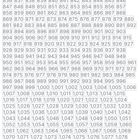
836
837
838
839
840
841
842
843
844
845
846
847
848
849
850
851
852
853
854
855
856
857
858
859
860
861
862
863
864
865
866
867
868
869
870
871
872
873
874
875
876
877
878
879
880
881
882
883
884
885
886
887
888
889
890
891
892
893
894
895
896
897
898
899
900
901
902
903
904
905
906
907
908
909
910
911
912
913
914
915
916
917
918
919
920
921
922
923
924
925
926
927
928
929
930
931
932
933
934
935
936
937
938
939
940
941
942
943
944
945
946
947
948
949
950
951
952
953
954
955
956
957
958
959
960
961
962
963
964
965
966
967
968
969
970
971
972
973
974
975
976
977
978
979
980
981
982
983
984
985
986
987
988
989
990
991
992
993
994
995
996
997
998
999
1,000
1,001
1,002
1,003
1,004
1,005
1,006
1,007
1,008
1,009
1,010
1,011
1,012
1,013
1,014
1,015
1,016
1,017
1,018
1,019
1,020
1,021
1,022
1,023
1,024
1,025
1,026
1,027
1,028
1,029
1,030
1,031
1,032
1,033
1,034
1,035
1,036
1,037
1,038
1,039
1,040
1,041
1,042
1,043
1,044
1,045
1,046
1,047
1,048
1,049
1,050
1,051
1,052
1,053
1,054
1,055
1,056
1,057
1,058
1,059
1,060
1,061
1,062
1,063
1,064
1,065
1,066
1,067
1,068
1,069
1,070
1,071
1,072
1,073
1,074
1,075
1,076
1,077
1,078