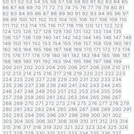
50
51
52
53
54
55
56
57
58
59
60
61
62
63
64
65
66
67
68
69
70
71
72
73
74
75
76
77
78
79
80
81
82
83
84
85
86
87
88
89
90
91
92
93
94
95
96
97
98
99
100
101
102
103
104
105
106
107
108
109
110
111
112
113
114
115
116
117
118
119
120
121
122
123
124
125
126
127
128
129
130
131
132
133
134
135
136
137
138
139
140
141
142
143
144
145
146
147
148
149
150
151
152
153
154
155
156
157
158
159
160
161
162
163
164
165
166
167
168
169
170
171
172
173
174
175
176
177
178
179
180
181
182
183
184
185
186
187
188
189
190
191
192
193
194
195
196
197
198
199
200
201
202
203
204
205
206
207
208
209
210
211
212
213
214
215
216
217
218
219
220
221
222
223
224
225
226
227
228
229
230
231
232
233
234
235
236
237
238
239
240
241
242
243
244
245
246
247
248
249
250
251
252
253
254
255
256
257
258
259
260
261
262
263
264
265
266
267
268
269
270
271
272
273
274
275
276
277
278
279
280
281
282
283
284
285
286
287
288
289
290
291
292
293
294
295
296
297
298
299
300
301
302
303
304
305
306
307
308
309
310
311
312
313
314
315
316
317
318
319
320
321
322
323
324
325
326
327
328
329
330
331
332
333
334
335
336
337