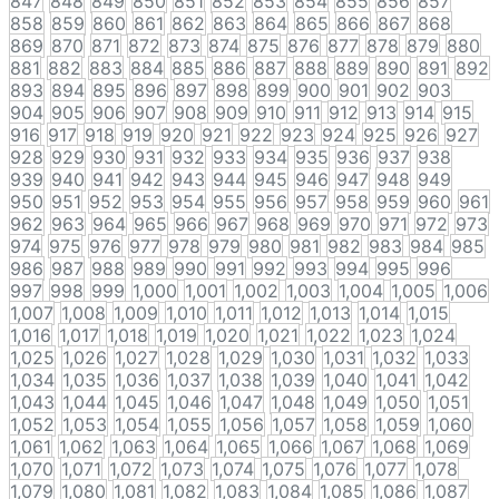
847
848
849
850
851
852
853
854
855
856
857
858
859
860
861
862
863
864
865
866
867
868
869
870
871
872
873
874
875
876
877
878
879
880
881
882
883
884
885
886
887
888
889
890
891
892
893
894
895
896
897
898
899
900
901
902
903
904
905
906
907
908
909
910
911
912
913
914
915
916
917
918
919
920
921
922
923
924
925
926
927
928
929
930
931
932
933
934
935
936
937
938
939
940
941
942
943
944
945
946
947
948
949
950
951
952
953
954
955
956
957
958
959
960
961
962
963
964
965
966
967
968
969
970
971
972
973
974
975
976
977
978
979
980
981
982
983
984
985
986
987
988
989
990
991
992
993
994
995
996
997
998
999
1,000
1,001
1,002
1,003
1,004
1,005
1,006
1,007
1,008
1,009
1,010
1,011
1,012
1,013
1,014
1,015
1,016
1,017
1,018
1,019
1,020
1,021
1,022
1,023
1,024
1,025
1,026
1,027
1,028
1,029
1,030
1,031
1,032
1,033
1,034
1,035
1,036
1,037
1,038
1,039
1,040
1,041
1,042
1,043
1,044
1,045
1,046
1,047
1,048
1,049
1,050
1,051
1,052
1,053
1,054
1,055
1,056
1,057
1,058
1,059
1,060
1,061
1,062
1,063
1,064
1,065
1,066
1,067
1,068
1,069
1,070
1,071
1,072
1,073
1,074
1,075
1,076
1,077
1,078
1,079
1,080
1,081
1,082
1,083
1,084
1,085
1,086
1,087