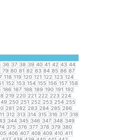
5
36
37
38
39
40
41
42
43
44
8
79
80
81
82
83
84
85
86
87
7
118
119
120
121
122
123
124
51
152
153
154
155
156
157
158
5
186
187
188
189
190
191
192
18
219
220
221
222
223
224
249
250
251
252
253
254
255
80
281
282
283
284
285
286
11
312
313
314
315
316
317
318
43
344
345
346
347
348
349
74
375
376
377
378
379
380
05
406
407
408
409
410
411
437
438
439
440
441
442