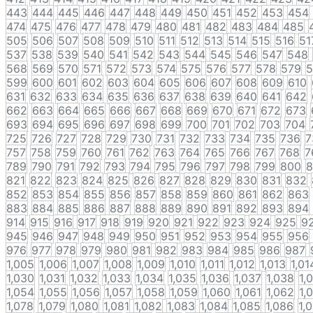
443
444
445
446
447
448
449
450
451
452
453
454
474
475
476
477
478
479
480
481
482
483
484
485
505
506
507
508
509
510
511
512
513
514
515
516
51
537
538
539
540
541
542
543
544
545
546
547
548
568
569
570
571
572
573
574
575
576
577
578
579
5
599
600
601
602
603
604
605
606
607
608
609
610
631
632
633
634
635
636
637
638
639
640
641
642
662
663
664
665
666
667
668
669
670
671
672
673
693
694
695
696
697
698
699
700
701
702
703
704
725
726
727
728
729
730
731
732
733
734
735
736
7
757
758
759
760
761
762
763
764
765
766
767
768
7
789
790
791
792
793
794
795
796
797
798
799
800
8
821
822
823
824
825
826
827
828
829
830
831
832
852
853
854
855
856
857
858
859
860
861
862
863
883
884
885
886
887
888
889
890
891
892
893
894
914
915
916
917
918
919
920
921
922
923
924
925
9
945
946
947
948
949
950
951
952
953
954
955
956
976
977
978
979
980
981
982
983
984
985
986
987
1,005
1,006
1,007
1,008
1,009
1,010
1,011
1,012
1,013
1,01
1,030
1,031
1,032
1,033
1,034
1,035
1,036
1,037
1,038
1,
1,054
1,055
1,056
1,057
1,058
1,059
1,060
1,061
1,062
1,
1,078
1,079
1,080
1,081
1,082
1,083
1,084
1,085
1,086
1,