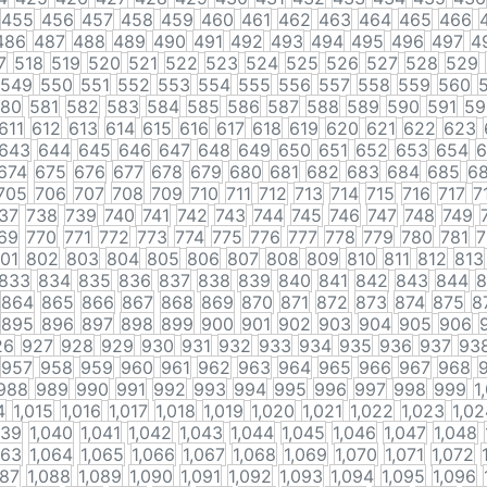
455
456
457
458
459
460
461
462
463
464
465
466
486
487
488
489
490
491
492
493
494
495
496
497
4
7
518
519
520
521
522
523
524
525
526
527
528
529
549
550
551
552
553
554
555
556
557
558
559
560
80
581
582
583
584
585
586
587
588
589
590
591
59
611
612
613
614
615
616
617
618
619
620
621
622
623
643
644
645
646
647
648
649
650
651
652
653
654
6
674
675
676
677
678
679
680
681
682
683
684
685
6
705
706
707
708
709
710
711
712
713
714
715
716
717
7
37
738
739
740
741
742
743
744
745
746
747
748
749
69
770
771
772
773
774
775
776
777
778
779
780
781
7
01
802
803
804
805
806
807
808
809
810
811
812
813
833
834
835
836
837
838
839
840
841
842
843
844
8
864
865
866
867
868
869
870
871
872
873
874
875
8
895
896
897
898
899
900
901
902
903
904
905
906
26
927
928
929
930
931
932
933
934
935
936
937
93
957
958
959
960
961
962
963
964
965
966
967
968
988
989
990
991
992
993
994
995
996
997
998
999
1
4
1,015
1,016
1,017
1,018
1,019
1,020
1,021
1,022
1,023
1,02
039
1,040
1,041
1,042
1,043
1,044
1,045
1,046
1,047
1,048
063
1,064
1,065
1,066
1,067
1,068
1,069
1,070
1,071
1,072
087
1,088
1,089
1,090
1,091
1,092
1,093
1,094
1,095
1,096