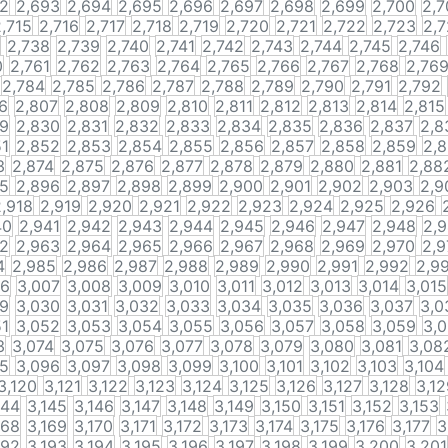
92
2,693
2,694
2,695
2,696
2,697
2,698
2,699
2,700
2,7
,715
2,716
2,717
2,718
2,719
2,720
2,721
2,722
2,723
2,
2,738
2,739
2,740
2,741
2,742
2,743
2,744
2,745
2,746
0
2,761
2,762
2,763
2,764
2,765
2,766
2,767
2,768
2,76
2,784
2,785
2,786
2,787
2,788
2,789
2,790
2,791
2,792
6
2,807
2,808
2,809
2,810
2,811
2,812
2,813
2,814
2,815
29
2,830
2,831
2,832
2,833
2,834
2,835
2,836
2,837
2,8
51
2,852
2,853
2,854
2,855
2,856
2,857
2,858
2,859
2,
3
2,874
2,875
2,876
2,877
2,878
2,879
2,880
2,881
2,88
95
2,896
2,897
2,898
2,899
2,900
2,901
2,902
2,903
2,9
2,918
2,919
2,920
2,921
2,922
2,923
2,924
2,925
2,926
40
2,941
2,942
2,943
2,944
2,945
2,946
2,947
2,948
2,
62
2,963
2,964
2,965
2,966
2,967
2,968
2,969
2,970
2,9
4
2,985
2,986
2,987
2,988
2,989
2,990
2,991
2,992
2,9
06
3,007
3,008
3,009
3,010
3,011
3,012
3,013
3,014
3,015
29
3,030
3,031
3,032
3,033
3,034
3,035
3,036
3,037
3,0
51
3,052
3,053
3,054
3,055
3,056
3,057
3,058
3,059
3,
3
3,074
3,075
3,076
3,077
3,078
3,079
3,080
3,081
3,08
95
3,096
3,097
3,098
3,099
3,100
3,101
3,102
3,103
3,104
3,120
3,121
3,122
3,123
3,124
3,125
3,126
3,127
3,128
3,12
144
3,145
3,146
3,147
3,148
3,149
3,150
3,151
3,152
3,153
168
3,169
3,170
3,171
3,172
3,173
3,174
3,175
3,176
3,177
3
192
3,193
3,194
3,195
3,196
3,197
3,198
3,199
3,200
3,201