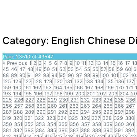
Category:
English Chinese D
Page 23510 of 43547
« Previous
1
2
3
4
5
6
7
8
9
10
11
12
13
14
15
16
17
1
45
46
47
48
49
50
51
52
53
54
55
56
57
58
59
60
6
88
89
90
91
92
93
94
95
96
97
98
99
100
101
102
10
125
126
127
128
129
130
131
132
133
134
135
136
137
159
160
161
162
163
164
165
166
167
168
169
170
171
193
194
195
196
197
198
199
200
201
202
203
204
20
225
226
227
228
229
230
231
232
233
234
235
236
256
257
258
259
260
261
262
263
264
265
266
267
287
288
289
290
291
292
293
294
295
296
297
298
319
320
321
322
323
324
325
326
327
328
329
330
350
351
352
353
354
355
356
357
358
359
360
361
381
382
383
384
385
386
387
388
389
390
391
392
412
413
414
415
416
417
418
419
420
421
422
423
42