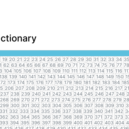
ictionary
8
19
20
21
22
23
24
25
26
27
28
29
30
31
32
33
34
3
1
62
63
64
65
66
67
68
69
70
71
72
73
74
75
76
77
7
3
104
105
106
107
108
109
110
111
112
113
114
115
116
11
138
139
140
141
142
143
144
145
146
147
148
149
150
1
172
173
174
175
176
177
178
179
180
181
182
183
184
18
5
206
207
208
209
210
211
212
213
214
215
216
217
2
237
238
239
240
241
242
243
244
245
246
247
248
268
269
270
271
272
273
274
275
276
277
278
279
2
299
300
301
302
303
304
305
306
307
308
309
310
3
331
332
333
334
335
336
337
338
339
340
341
342
3
362
363
364
365
366
367
368
369
370
371
372
373
3
393
394
395
396
397
398
399
400
401
402
403
404
4
4
425
426
427
428
429
430
431
432
433
434
435
436