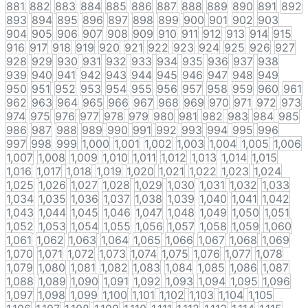
881
882
883
884
885
886
887
888
889
890
891
892
893
894
895
896
897
898
899
900
901
902
903
904
905
906
907
908
909
910
911
912
913
914
915
916
917
918
919
920
921
922
923
924
925
926
927
928
929
930
931
932
933
934
935
936
937
938
939
940
941
942
943
944
945
946
947
948
949
950
951
952
953
954
955
956
957
958
959
960
961
962
963
964
965
966
967
968
969
970
971
972
973
974
975
976
977
978
979
980
981
982
983
984
985
986
987
988
989
990
991
992
993
994
995
996
997
998
999
1,000
1,001
1,002
1,003
1,004
1,005
1,006
1,007
1,008
1,009
1,010
1,011
1,012
1,013
1,014
1,015
1,016
1,017
1,018
1,019
1,020
1,021
1,022
1,023
1,024
1,025
1,026
1,027
1,028
1,029
1,030
1,031
1,032
1,033
1,034
1,035
1,036
1,037
1,038
1,039
1,040
1,041
1,042
1,043
1,044
1,045
1,046
1,047
1,048
1,049
1,050
1,051
1,052
1,053
1,054
1,055
1,056
1,057
1,058
1,059
1,060
1,061
1,062
1,063
1,064
1,065
1,066
1,067
1,068
1,069
1,070
1,071
1,072
1,073
1,074
1,075
1,076
1,077
1,078
1,079
1,080
1,081
1,082
1,083
1,084
1,085
1,086
1,087
1,088
1,089
1,090
1,091
1,092
1,093
1,094
1,095
1,096
1,097
1,098
1,099
1,100
1,101
1,102
1,103
1,104
1,105