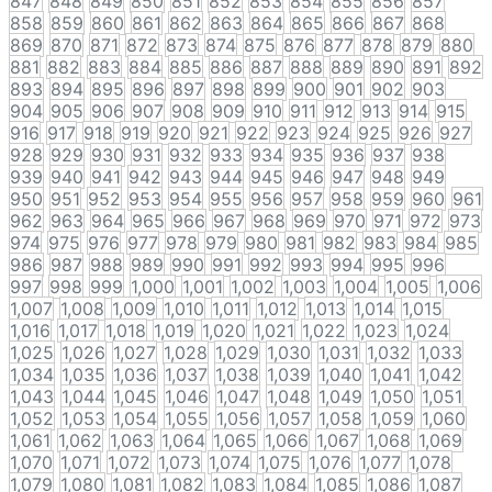
847
848
849
850
851
852
853
854
855
856
857
858
859
860
861
862
863
864
865
866
867
868
869
870
871
872
873
874
875
876
877
878
879
880
881
882
883
884
885
886
887
888
889
890
891
892
893
894
895
896
897
898
899
900
901
902
903
904
905
906
907
908
909
910
911
912
913
914
915
916
917
918
919
920
921
922
923
924
925
926
927
928
929
930
931
932
933
934
935
936
937
938
939
940
941
942
943
944
945
946
947
948
949
950
951
952
953
954
955
956
957
958
959
960
961
962
963
964
965
966
967
968
969
970
971
972
973
974
975
976
977
978
979
980
981
982
983
984
985
986
987
988
989
990
991
992
993
994
995
996
997
998
999
1,000
1,001
1,002
1,003
1,004
1,005
1,006
1,007
1,008
1,009
1,010
1,011
1,012
1,013
1,014
1,015
1,016
1,017
1,018
1,019
1,020
1,021
1,022
1,023
1,024
1,025
1,026
1,027
1,028
1,029
1,030
1,031
1,032
1,033
1,034
1,035
1,036
1,037
1,038
1,039
1,040
1,041
1,042
1,043
1,044
1,045
1,046
1,047
1,048
1,049
1,050
1,051
1,052
1,053
1,054
1,055
1,056
1,057
1,058
1,059
1,060
1,061
1,062
1,063
1,064
1,065
1,066
1,067
1,068
1,069
1,070
1,071
1,072
1,073
1,074
1,075
1,076
1,077
1,078
1,079
1,080
1,081
1,082
1,083
1,084
1,085
1,086
1,087