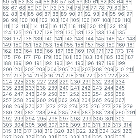
50
51
52
53
54
55
56
57
58
59
60
61
62
63
64
65
66
67
68
69
70
71
72
73
74
75
76
77
78
79
80
81
82
83
84
85
86
87
88
89
90
91
92
93
94
95
96
97
98
99
100
101
102
103
104
105
106
107
108
109
110
111
112
113
114
115
116
117
118
119
120
121
122
123
124
125
126
127
128
129
130
131
132
133
134
135
136
137
138
139
140
141
142
143
144
145
146
147
148
149
150
151
152
153
154
155
156
157
158
159
160
161
162
163
164
165
166
167
168
169
170
171
172
173
174
175
176
177
178
179
180
181
182
183
184
185
186
187
188
189
190
191
192
193
194
195
196
197
198
199
200
201
202
203
204
205
206
207
208
209
210
211
212
213
214
215
216
217
218
219
220
221
222
223
224
225
226
227
228
229
230
231
232
233
234
235
236
237
238
239
240
241
242
243
244
245
246
247
248
249
250
251
252
253
254
255
256
257
258
259
260
261
262
263
264
265
266
267
268
269
270
271
272
273
274
275
276
277
278
279
280
281
282
283
284
285
286
287
288
289
290
291
292
293
294
295
296
297
298
299
300
301
302
303
304
305
306
307
308
309
310
311
312
313
314
315
316
317
318
319
320
321
322
323
324
325
326
327
328
329
330
331
332
333
334
335
336
337