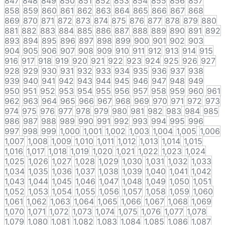
847
848
849
850
851
852
853
854
855
856
857
858
859
860
861
862
863
864
865
866
867
868
869
870
871
872
873
874
875
876
877
878
879
880
881
882
883
884
885
886
887
888
889
890
891
892
893
894
895
896
897
898
899
900
901
902
903
904
905
906
907
908
909
910
911
912
913
914
915
916
917
918
919
920
921
922
923
924
925
926
927
928
929
930
931
932
933
934
935
936
937
938
939
940
941
942
943
944
945
946
947
948
949
950
951
952
953
954
955
956
957
958
959
960
961
962
963
964
965
966
967
968
969
970
971
972
973
974
975
976
977
978
979
980
981
982
983
984
985
986
987
988
989
990
991
992
993
994
995
996
997
998
999
1,000
1,001
1,002
1,003
1,004
1,005
1,006
1,007
1,008
1,009
1,010
1,011
1,012
1,013
1,014
1,015
1,016
1,017
1,018
1,019
1,020
1,021
1,022
1,023
1,024
1,025
1,026
1,027
1,028
1,029
1,030
1,031
1,032
1,033
1,034
1,035
1,036
1,037
1,038
1,039
1,040
1,041
1,042
1,043
1,044
1,045
1,046
1,047
1,048
1,049
1,050
1,051
1,052
1,053
1,054
1,055
1,056
1,057
1,058
1,059
1,060
1,061
1,062
1,063
1,064
1,065
1,066
1,067
1,068
1,069
1,070
1,071
1,072
1,073
1,074
1,075
1,076
1,077
1,078
1,079
1,080
1,081
1,082
1,083
1,084
1,085
1,086
1,087