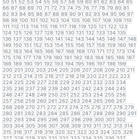
50
51
52
53
54
55
56
57
58
59
60
61
62
63
64
65
66
67
68
69
70
71
72
73
74
75
76
77
78
79
80
81
82
83
84
85
86
87
88
89
90
91
92
93
94
95
96
97
98
99
100
101
102
103
104
105
106
107
108
109
110
111
112
113
114
115
116
117
118
119
120
121
122
123
124
125
126
127
128
129
130
131
132
133
134
135
136
137
138
139
140
141
142
143
144
145
146
147
148
149
150
151
152
153
154
155
156
157
158
159
160
161
162
163
164
165
166
167
168
169
170
171
172
173
174
175
176
177
178
179
180
181
182
183
184
185
186
187
188
189
190
191
192
193
194
195
196
197
198
199
200
201
202
203
204
205
206
207
208
209
210
211
212
213
214
215
216
217
218
219
220
221
222
223
224
225
226
227
228
229
230
231
232
233
234
235
236
237
238
239
240
241
242
243
244
245
246
247
248
249
250
251
252
253
254
255
256
257
258
259
260
261
262
263
264
265
266
267
268
269
270
271
272
273
274
275
276
277
278
279
280
281
282
283
284
285
286
287
288
289
290
291
292
293
294
295
296
297
298
299
300
301
302
303
304
305
306
307
308
309
310
311
312
313
314
315
316
317
318
319
320
321
322
323
324
325
326
327
328
329
330
331
332
333
334
335
336
337