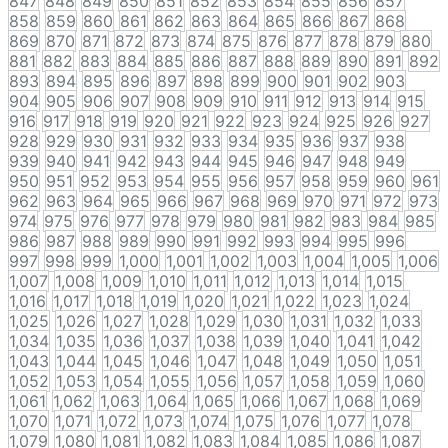
847
848
849
850
851
852
853
854
855
856
857
858
859
860
861
862
863
864
865
866
867
868
869
870
871
872
873
874
875
876
877
878
879
880
881
882
883
884
885
886
887
888
889
890
891
892
893
894
895
896
897
898
899
900
901
902
903
904
905
906
907
908
909
910
911
912
913
914
915
916
917
918
919
920
921
922
923
924
925
926
927
928
929
930
931
932
933
934
935
936
937
938
939
940
941
942
943
944
945
946
947
948
949
950
951
952
953
954
955
956
957
958
959
960
961
962
963
964
965
966
967
968
969
970
971
972
973
974
975
976
977
978
979
980
981
982
983
984
985
986
987
988
989
990
991
992
993
994
995
996
997
998
999
1,000
1,001
1,002
1,003
1,004
1,005
1,006
1,007
1,008
1,009
1,010
1,011
1,012
1,013
1,014
1,015
1,016
1,017
1,018
1,019
1,020
1,021
1,022
1,023
1,024
1,025
1,026
1,027
1,028
1,029
1,030
1,031
1,032
1,033
1,034
1,035
1,036
1,037
1,038
1,039
1,040
1,041
1,042
1,043
1,044
1,045
1,046
1,047
1,048
1,049
1,050
1,051
1,052
1,053
1,054
1,055
1,056
1,057
1,058
1,059
1,060
1,061
1,062
1,063
1,064
1,065
1,066
1,067
1,068
1,069
1,070
1,071
1,072
1,073
1,074
1,075
1,076
1,077
1,078
1,079
1,080
1,081
1,082
1,083
1,084
1,085
1,086
1,087