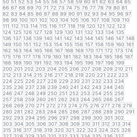
50
51
52
53
54
55
56
57
58
59
60
61
62
63
64
65
66
67
68
69
70
71
72
73
74
75
76
77
78
79
80
81
82
83
84
85
86
87
88
89
90
91
92
93
94
95
96
97
98
99
100
101
102
103
104
105
106
107
108
109
110
111
112
113
114
115
116
117
118
119
120
121
122
123
124
125
126
127
128
129
130
131
132
133
134
135
136
137
138
139
140
141
142
143
144
145
146
147
148
149
150
151
152
153
154
155
156
157
158
159
160
161
162
163
164
165
166
167
168
169
170
171
172
173
174
175
176
177
178
179
180
181
182
183
184
185
186
187
188
189
190
191
192
193
194
195
196
197
198
199
200
201
202
203
204
205
206
207
208
209
210
211
212
213
214
215
216
217
218
219
220
221
222
223
224
225
226
227
228
229
230
231
232
233
234
235
236
237
238
239
240
241
242
243
244
245
246
247
248
249
250
251
252
253
254
255
256
257
258
259
260
261
262
263
264
265
266
267
268
269
270
271
272
273
274
275
276
277
278
279
280
281
282
283
284
285
286
287
288
289
290
291
292
293
294
295
296
297
298
299
300
301
302
303
304
305
306
307
308
309
310
311
312
313
314
315
316
317
318
319
320
321
322
323
324
325
326
327
328
329
330
331
332
333
334
335
336
337