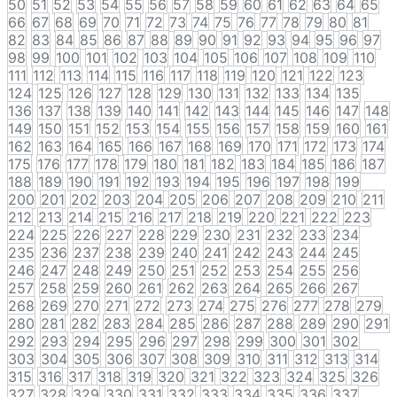
50
51
52
53
54
55
56
57
58
59
60
61
62
63
64
65
66
67
68
69
70
71
72
73
74
75
76
77
78
79
80
81
82
83
84
85
86
87
88
89
90
91
92
93
94
95
96
97
98
99
100
101
102
103
104
105
106
107
108
109
110
111
112
113
114
115
116
117
118
119
120
121
122
123
124
125
126
127
128
129
130
131
132
133
134
135
136
137
138
139
140
141
142
143
144
145
146
147
148
149
150
151
152
153
154
155
156
157
158
159
160
161
162
163
164
165
166
167
168
169
170
171
172
173
174
175
176
177
178
179
180
181
182
183
184
185
186
187
188
189
190
191
192
193
194
195
196
197
198
199
200
201
202
203
204
205
206
207
208
209
210
211
212
213
214
215
216
217
218
219
220
221
222
223
224
225
226
227
228
229
230
231
232
233
234
235
236
237
238
239
240
241
242
243
244
245
246
247
248
249
250
251
252
253
254
255
256
257
258
259
260
261
262
263
264
265
266
267
268
269
270
271
272
273
274
275
276
277
278
279
280
281
282
283
284
285
286
287
288
289
290
291
292
293
294
295
296
297
298
299
300
301
302
303
304
305
306
307
308
309
310
311
312
313
314
315
316
317
318
319
320
321
322
323
324
325
326
327
328
329
330
331
332
333
334
335
336
337