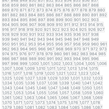
847
848
849
850
851
852
853
854
855
856
857
858
859
860
861
862
863
864
865
866
867
868
869
870
871
872
873
874
875
876
877
878
879
880
881
882
883
884
885
886
887
888
889
890
891
892
893
894
895
896
897
898
899
900
901
902
903
904
905
906
907
908
909
910
911
912
913
914
915
916
917
918
919
920
921
922
923
924
925
926
927
928
929
930
931
932
933
934
935
936
937
938
939
940
941
942
943
944
945
946
947
948
949
950
951
952
953
954
955
956
957
958
959
960
961
962
963
964
965
966
967
968
969
970
971
972
973
974
975
976
977
978
979
980
981
982
983
984
985
986
987
988
989
990
991
992
993
994
995
996
997
998
999
1,000
1,001
1,002
1,003
1,004
1,005
1,006
1,007
1,008
1,009
1,010
1,011
1,012
1,013
1,014
1,015
1,016
1,017
1,018
1,019
1,020
1,021
1,022
1,023
1,024
1,025
1,026
1,027
1,028
1,029
1,030
1,031
1,032
1,033
1,034
1,035
1,036
1,037
1,038
1,039
1,040
1,041
1,042
1,043
1,044
1,045
1,046
1,047
1,048
1,049
1,050
1,051
1,052
1,053
1,054
1,055
1,056
1,057
1,058
1,059
1,060
1,061
1,062
1,063
1,064
1,065
1,066
1,067
1,068
1,069
1,070
1,071
1,072
1,073
1,074
1,075
1,076
1,077
1,078
1,079
1,080
1,081
1,082
1,083
1,084
1,085
1,086
1,087