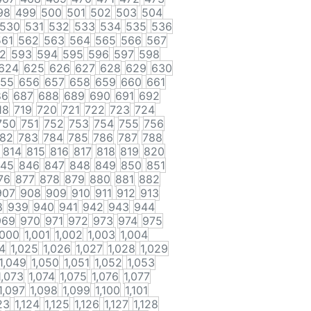
98
499
500
501
502
503
504
530
531
532
533
534
535
536
561
562
563
564
565
566
567
2
593
594
595
596
597
598
624
625
626
627
628
629
630
55
656
657
658
659
660
661
86
687
688
689
690
691
692
18
719
720
721
722
723
724
750
751
752
753
754
755
756
82
783
784
785
786
787
788
814
815
816
817
818
819
820
45
846
847
848
849
850
851
76
877
878
879
880
881
882
907
908
909
910
911
912
913
8
939
940
941
942
943
944
969
970
971
972
973
974
975
,000
1,001
1,002
1,003
1,004
4
1,025
1,026
1,027
1,028
1,029
1,049
1,050
1,051
1,052
1,053
1,073
1,074
1,075
1,076
1,077
1,097
1,098
1,099
1,100
1,101
23
1,124
1,125
1,126
1,127
1,128