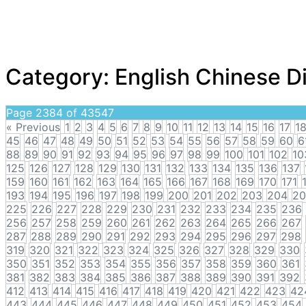
Category:
English Chinese D
Page 2384 of 43547
« Previous
1
2
3
4
5
6
7
8
9
10
11
12
13
14
15
16
17
1
45
46
47
48
49
50
51
52
53
54
55
56
57
58
59
60
6
88
89
90
91
92
93
94
95
96
97
98
99
100
101
102
10
125
126
127
128
129
130
131
132
133
134
135
136
137
159
160
161
162
163
164
165
166
167
168
169
170
171
193
194
195
196
197
198
199
200
201
202
203
204
20
225
226
227
228
229
230
231
232
233
234
235
236
256
257
258
259
260
261
262
263
264
265
266
267
287
288
289
290
291
292
293
294
295
296
297
298
319
320
321
322
323
324
325
326
327
328
329
330
350
351
352
353
354
355
356
357
358
359
360
361
381
382
383
384
385
386
387
388
389
390
391
392
412
413
414
415
416
417
418
419
420
421
422
423
42
443
444
445
446
447
448
449
450
451
452
453
454