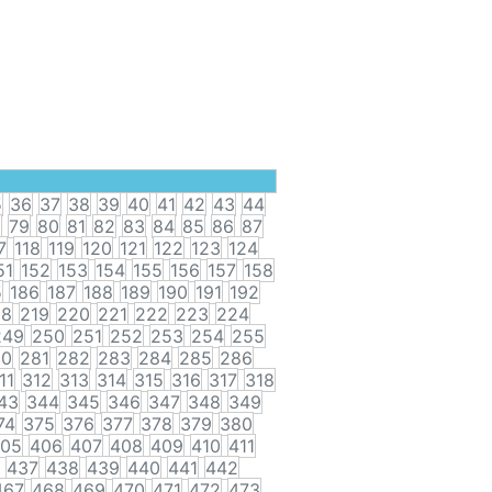
5
36
37
38
39
40
41
42
43
44
8
79
80
81
82
83
84
85
86
87
7
118
119
120
121
122
123
124
51
152
153
154
155
156
157
158
5
186
187
188
189
190
191
192
18
219
220
221
222
223
224
249
250
251
252
253
254
255
80
281
282
283
284
285
286
11
312
313
314
315
316
317
318
43
344
345
346
347
348
349
74
375
376
377
378
379
380
05
406
407
408
409
410
411
437
438
439
440
441
442
467
468
469
470
471
472
473