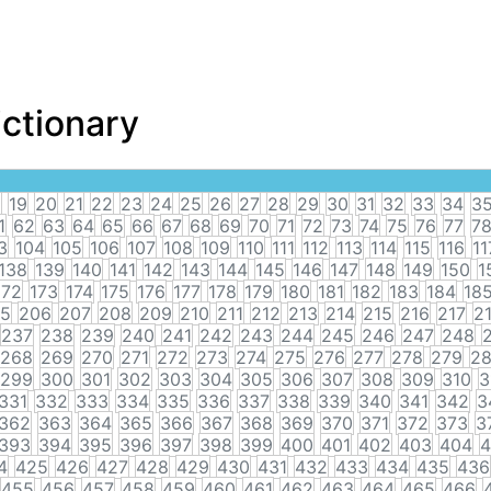
ictionary
8
19
20
21
22
23
24
25
26
27
28
29
30
31
32
33
34
3
1
62
63
64
65
66
67
68
69
70
71
72
73
74
75
76
77
7
3
104
105
106
107
108
109
110
111
112
113
114
115
116
11
138
139
140
141
142
143
144
145
146
147
148
149
150
1
172
173
174
175
176
177
178
179
180
181
182
183
184
18
5
206
207
208
209
210
211
212
213
214
215
216
217
2
237
238
239
240
241
242
243
244
245
246
247
248
268
269
270
271
272
273
274
275
276
277
278
279
2
299
300
301
302
303
304
305
306
307
308
309
310
3
331
332
333
334
335
336
337
338
339
340
341
342
3
362
363
364
365
366
367
368
369
370
371
372
373
3
393
394
395
396
397
398
399
400
401
402
403
404
4
4
425
426
427
428
429
430
431
432
433
434
435
436
455
456
457
458
459
460
461
462
463
464
465
466