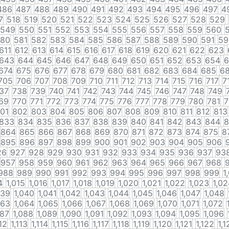
486
487
488
489
490
491
492
493
494
495
496
497
4
7
518
519
520
521
522
523
524
525
526
527
528
529
549
550
551
552
553
554
555
556
557
558
559
560
80
581
582
583
584
585
586
587
588
589
590
591
59
611
612
613
614
615
616
617
618
619
620
621
622
623
643
644
645
646
647
648
649
650
651
652
653
654
6
674
675
676
677
678
679
680
681
682
683
684
685
6
705
706
707
708
709
710
711
712
713
714
715
716
717
7
37
738
739
740
741
742
743
744
745
746
747
748
749
69
770
771
772
773
774
775
776
777
778
779
780
781
7
01
802
803
804
805
806
807
808
809
810
811
812
813
833
834
835
836
837
838
839
840
841
842
843
844
8
864
865
866
867
868
869
870
871
872
873
874
875
8
895
896
897
898
899
900
901
902
903
904
905
906
26
927
928
929
930
931
932
933
934
935
936
937
93
957
958
959
960
961
962
963
964
965
966
967
968
988
989
990
991
992
993
994
995
996
997
998
999
1
4
1,015
1,016
1,017
1,018
1,019
1,020
1,021
1,022
1,023
1,02
039
1,040
1,041
1,042
1,043
1,044
1,045
1,046
1,047
1,048
063
1,064
1,065
1,066
1,067
1,068
1,069
1,070
1,071
1,072
087
1,088
1,089
1,090
1,091
1,092
1,093
1,094
1,095
1,096
112
1,113
1,114
1,115
1,116
1,117
1,118
1,119
1,120
1,121
1,122
1,1