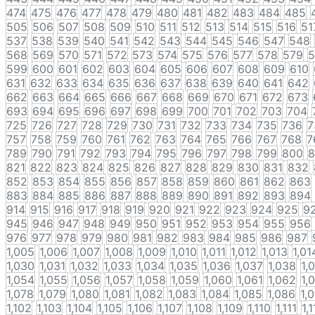
474
475
476
477
478
479
480
481
482
483
484
485
505
506
507
508
509
510
511
512
513
514
515
516
51
537
538
539
540
541
542
543
544
545
546
547
548
568
569
570
571
572
573
574
575
576
577
578
579
5
599
600
601
602
603
604
605
606
607
608
609
610
631
632
633
634
635
636
637
638
639
640
641
642
662
663
664
665
666
667
668
669
670
671
672
673
693
694
695
696
697
698
699
700
701
702
703
704
725
726
727
728
729
730
731
732
733
734
735
736
7
757
758
759
760
761
762
763
764
765
766
767
768
7
789
790
791
792
793
794
795
796
797
798
799
800
8
821
822
823
824
825
826
827
828
829
830
831
832
852
853
854
855
856
857
858
859
860
861
862
863
883
884
885
886
887
888
889
890
891
892
893
894
914
915
916
917
918
919
920
921
922
923
924
925
9
945
946
947
948
949
950
951
952
953
954
955
956
976
977
978
979
980
981
982
983
984
985
986
987
1,005
1,006
1,007
1,008
1,009
1,010
1,011
1,012
1,013
1,01
1,030
1,031
1,032
1,033
1,034
1,035
1,036
1,037
1,038
1,
1,054
1,055
1,056
1,057
1,058
1,059
1,060
1,061
1,062
1,
1,078
1,079
1,080
1,081
1,082
1,083
1,084
1,085
1,086
1,
1,102
1,103
1,104
1,105
1,106
1,107
1,108
1,109
1,110
1,111
1,