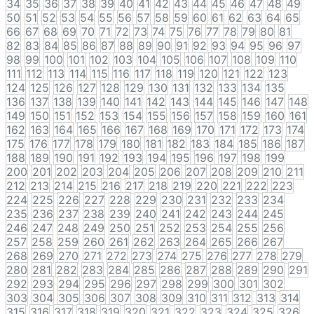
34
35
36
37
38
39
40
41
42
43
44
45
46
47
48
49
50
51
52
53
54
55
56
57
58
59
60
61
62
63
64
65
66
67
68
69
70
71
72
73
74
75
76
77
78
79
80
81
82
83
84
85
86
87
88
89
90
91
92
93
94
95
96
97
98
99
100
101
102
103
104
105
106
107
108
109
110
111
112
113
114
115
116
117
118
119
120
121
122
123
124
125
126
127
128
129
130
131
132
133
134
135
136
137
138
139
140
141
142
143
144
145
146
147
148
149
150
151
152
153
154
155
156
157
158
159
160
161
162
163
164
165
166
167
168
169
170
171
172
173
174
175
176
177
178
179
180
181
182
183
184
185
186
187
188
189
190
191
192
193
194
195
196
197
198
199
200
201
202
203
204
205
206
207
208
209
210
211
212
213
214
215
216
217
218
219
220
221
222
223
224
225
226
227
228
229
230
231
232
233
234
235
236
237
238
239
240
241
242
243
244
245
246
247
248
249
250
251
252
253
254
255
256
257
258
259
260
261
262
263
264
265
266
267
268
269
270
271
272
273
274
275
276
277
278
279
280
281
282
283
284
285
286
287
288
289
290
291
292
293
294
295
296
297
298
299
300
301
302
303
304
305
306
307
308
309
310
311
312
313
314
315
316
317
318
319
320
321
322
323
324
325
326