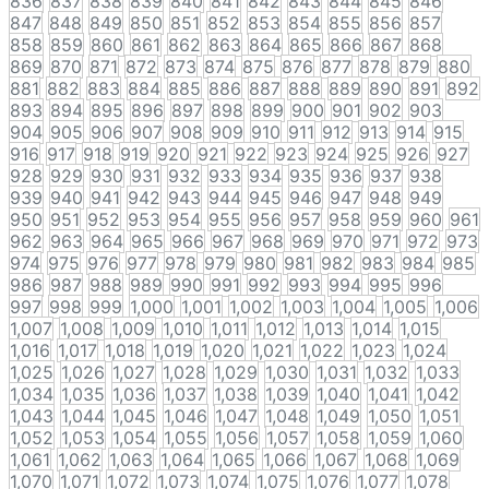
836
837
838
839
840
841
842
843
844
845
846
847
848
849
850
851
852
853
854
855
856
857
858
859
860
861
862
863
864
865
866
867
868
869
870
871
872
873
874
875
876
877
878
879
880
881
882
883
884
885
886
887
888
889
890
891
892
893
894
895
896
897
898
899
900
901
902
903
904
905
906
907
908
909
910
911
912
913
914
915
916
917
918
919
920
921
922
923
924
925
926
927
928
929
930
931
932
933
934
935
936
937
938
939
940
941
942
943
944
945
946
947
948
949
950
951
952
953
954
955
956
957
958
959
960
961
962
963
964
965
966
967
968
969
970
971
972
973
974
975
976
977
978
979
980
981
982
983
984
985
986
987
988
989
990
991
992
993
994
995
996
997
998
999
1,000
1,001
1,002
1,003
1,004
1,005
1,006
1,007
1,008
1,009
1,010
1,011
1,012
1,013
1,014
1,015
1,016
1,017
1,018
1,019
1,020
1,021
1,022
1,023
1,024
1,025
1,026
1,027
1,028
1,029
1,030
1,031
1,032
1,033
1,034
1,035
1,036
1,037
1,038
1,039
1,040
1,041
1,042
1,043
1,044
1,045
1,046
1,047
1,048
1,049
1,050
1,051
1,052
1,053
1,054
1,055
1,056
1,057
1,058
1,059
1,060
1,061
1,062
1,063
1,064
1,065
1,066
1,067
1,068
1,069
1,070
1,071
1,072
1,073
1,074
1,075
1,076
1,077
1,078