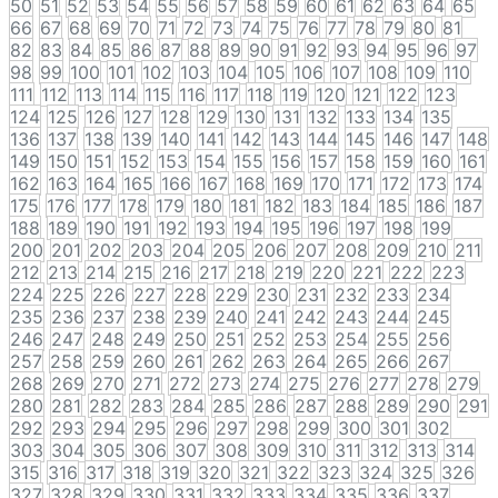
50
51
52
53
54
55
56
57
58
59
60
61
62
63
64
65
66
67
68
69
70
71
72
73
74
75
76
77
78
79
80
81
82
83
84
85
86
87
88
89
90
91
92
93
94
95
96
97
98
99
100
101
102
103
104
105
106
107
108
109
110
111
112
113
114
115
116
117
118
119
120
121
122
123
124
125
126
127
128
129
130
131
132
133
134
135
136
137
138
139
140
141
142
143
144
145
146
147
148
149
150
151
152
153
154
155
156
157
158
159
160
161
162
163
164
165
166
167
168
169
170
171
172
173
174
175
176
177
178
179
180
181
182
183
184
185
186
187
188
189
190
191
192
193
194
195
196
197
198
199
200
201
202
203
204
205
206
207
208
209
210
211
212
213
214
215
216
217
218
219
220
221
222
223
224
225
226
227
228
229
230
231
232
233
234
235
236
237
238
239
240
241
242
243
244
245
246
247
248
249
250
251
252
253
254
255
256
257
258
259
260
261
262
263
264
265
266
267
268
269
270
271
272
273
274
275
276
277
278
279
280
281
282
283
284
285
286
287
288
289
290
291
292
293
294
295
296
297
298
299
300
301
302
303
304
305
306
307
308
309
310
311
312
313
314
315
316
317
318
319
320
321
322
323
324
325
326
327
328
329
330
331
332
333
334
335
336
337