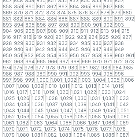
847
848
849
850
851
852
853
854
855
856
857
858
859
860
861
862
863
864
865
866
867
868
869
870
871
872
873
874
875
876
877
878
879
880
881
882
883
884
885
886
887
888
889
890
891
892
893
894
895
896
897
898
899
900
901
902
903
904
905
906
907
908
909
910
911
912
913
914
915
916
917
918
919
920
921
922
923
924
925
926
927
928
929
930
931
932
933
934
935
936
937
938
939
940
941
942
943
944
945
946
947
948
949
950
951
952
953
954
955
956
957
958
959
960
961
962
963
964
965
966
967
968
969
970
971
972
973
974
975
976
977
978
979
980
981
982
983
984
985
986
987
988
989
990
991
992
993
994
995
996
997
998
999
1,000
1,001
1,002
1,003
1,004
1,005
1,006
1,007
1,008
1,009
1,010
1,011
1,012
1,013
1,014
1,015
1,016
1,017
1,018
1,019
1,020
1,021
1,022
1,023
1,024
1,025
1,026
1,027
1,028
1,029
1,030
1,031
1,032
1,033
1,034
1,035
1,036
1,037
1,038
1,039
1,040
1,041
1,042
1,043
1,044
1,045
1,046
1,047
1,048
1,049
1,050
1,051
1,052
1,053
1,054
1,055
1,056
1,057
1,058
1,059
1,060
1,061
1,062
1,063
1,064
1,065
1,066
1,067
1,068
1,069
1,070
1,071
1,072
1,073
1,074
1,075
1,076
1,077
1,078
1,079
1,080
1,081
1,082
1,083
1,084
1,085
1,086
1,087