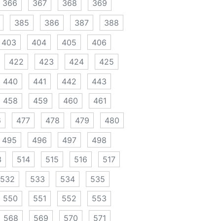
366
367
368
369
385
386
387
388
403
404
405
406
422
423
424
425
440
441
442
443
458
459
460
461
6
477
478
479
480
495
496
497
498
3
514
515
516
517
532
533
534
535
550
551
552
553
568
569
570
571