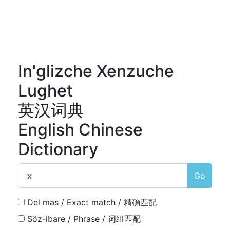
In'glizche Xenzuche
Lughet
英汉词典
English Chinese
Dictionary
Go
Del mas / Exact match / 精确匹配
Söz-ibare / Phrase / 词组匹配