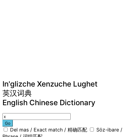
In'glizche Xenzuche Lughet
英汉词典
English Chinese Dictionary
Go
Del mas / Exact match / 精确匹配
Söz-ibare /
Phrase / 词组匹配