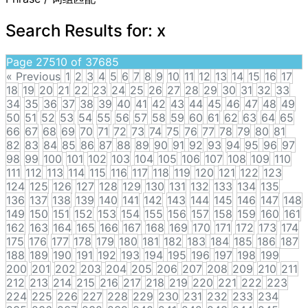
Search Results for:
x
Page 27510 of 37685
« Previous
1
2
3
4
5
6
7
8
9
10
11
12
13
14
15
16
17
18
19
20
21
22
23
24
25
26
27
28
29
30
31
32
33
34
35
36
37
38
39
40
41
42
43
44
45
46
47
48
49
50
51
52
53
54
55
56
57
58
59
60
61
62
63
64
65
66
67
68
69
70
71
72
73
74
75
76
77
78
79
80
81
82
83
84
85
86
87
88
89
90
91
92
93
94
95
96
97
98
99
100
101
102
103
104
105
106
107
108
109
110
111
112
113
114
115
116
117
118
119
120
121
122
123
124
125
126
127
128
129
130
131
132
133
134
135
136
137
138
139
140
141
142
143
144
145
146
147
148
149
150
151
152
153
154
155
156
157
158
159
160
161
162
163
164
165
166
167
168
169
170
171
172
173
174
175
176
177
178
179
180
181
182
183
184
185
186
187
188
189
190
191
192
193
194
195
196
197
198
199
200
201
202
203
204
205
206
207
208
209
210
211
212
213
214
215
216
217
218
219
220
221
222
223
224
225
226
227
228
229
230
231
232
233
234