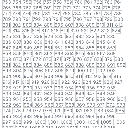
753
754
755
756
757
758
759
760
761
762
763
764
765
766
767
768
769
770
771
772
773
774
775
776
777
778
779
780
781
782
783
784
785
786
787
788
789
790
791
792
793
794
795
796
797
798
799
800
801
802
803
804
805
806
807
808
809
810
811
812
813
814
815
816
817
818
819
820
821
822
823
824
825
826
827
828
829
830
831
832
833
834
835
836
837
838
839
840
841
842
843
844
845
846
847
848
849
850
851
852
853
854
855
856
857
858
859
860
861
862
863
864
865
866
867
868
869
870
871
872
873
874
875
876
877
878
879
880
881
882
883
884
885
886
887
888
889
890
891
892
893
894
895
896
897
898
899
900
901
902
903
904
905
906
907
908
909
910
911
912
913
914
915
916
917
918
919
920
921
922
923
924
925
926
927
928
929
930
931
932
933
934
935
936
937
938
939
940
941
942
943
944
945
946
947
948
949
950
951
952
953
954
955
956
957
958
959
960
961
962
963
964
965
966
967
968
969
970
971
972
973
974
975
976
977
978
979
980
981
982
983
984
985
986
987
988
989
990
991
992
993
994
995
996
997
998
999
1,000
1,001
1,002
1,003
1,004
1,005
1,006
1,007
1,008
1,009
1,010
1,011
1,012
1,013
1,014
1,015