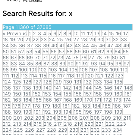
Search Results for:
x
Page 11360 of 37685
« Previous
1
2
3
4
5
6
7
8
9
10
11
12
13
14
15
16
17
18
19
20
21
22
23
24
25
26
27
28
29
30
31
32
33
34
35
36
37
38
39
40
41
42
43
44
45
46
47
48
49
50
51
52
53
54
55
56
57
58
59
60
61
62
63
64
65
66
67
68
69
70
71
72
73
74
75
76
77
78
79
80
81
82
83
84
85
86
87
88
89
90
91
92
93
94
95
96
97
98
99
100
101
102
103
104
105
106
107
108
109
110
111
112
113
114
115
116
117
118
119
120
121
122
123
124
125
126
127
128
129
130
131
132
133
134
135
136
137
138
139
140
141
142
143
144
145
146
147
148
149
150
151
152
153
154
155
156
157
158
159
160
161
162
163
164
165
166
167
168
169
170
171
172
173
174
175
176
177
178
179
180
181
182
183
184
185
186
187
188
189
190
191
192
193
194
195
196
197
198
199
200
201
202
203
204
205
206
207
208
209
210
211
212
213
214
215
216
217
218
219
220
221
222
223
224
225
226
227
228
229
230
231
232
233
234