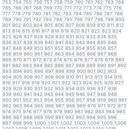
753
754
755
756
757
758
759
760
761
762
763
764
765
766
767
768
769
770
771
772
773
774
775
776
777
778
779
780
781
782
783
784
785
786
787
788
789
790
791
792
793
794
795
796
797
798
799
800
801
802
803
804
805
806
807
808
809
810
811
812
813
814
815
816
817
818
819
820
821
822
823
824
825
826
827
828
829
830
831
832
833
834
835
836
837
838
839
840
841
842
843
844
845
846
847
848
849
850
851
852
853
854
855
856
857
858
859
860
861
862
863
864
865
866
867
868
869
870
871
872
873
874
875
876
877
878
879
880
881
882
883
884
885
886
887
888
889
890
891
892
893
894
895
896
897
898
899
900
901
902
903
904
905
906
907
908
909
910
911
912
913
914
915
916
917
918
919
920
921
922
923
924
925
926
927
928
929
930
931
932
933
934
935
936
937
938
939
940
941
942
943
944
945
946
947
948
949
950
951
952
953
954
955
956
957
958
959
960
961
962
963
964
965
966
967
968
969
970
971
972
973
974
975
976
977
978
979
980
981
982
983
984
985
986
987
988
989
990
991
992
993
994
995
996
997
998
999
1,000
1,001
1,002
1,003
1,004
1,005
1,006
1,007
1,008
1,009
1,010
1,011
1,012
1,013
1,014
1,015