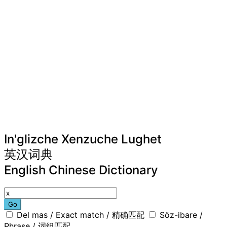
In'glizche Xenzuche Lughet
英汉词典
English Chinese Dictionary
Go
Del mas / Exact match / 精确匹配
Söz-ibare /
Phrase / 词组匹配