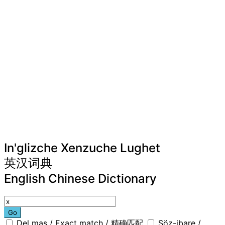
In'glizche Xenzuche Lughet
英汉词典
English Chinese Dictionary
Go
Del mas / Exact match / 精确匹配
Söz-ibare /