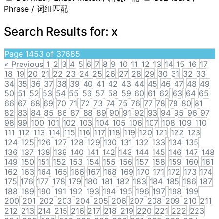
Phrase / 词组匹配
Search Results for:
x
Page 1453 of 37685
« Previous
1
2
3
4
5
6
7
8
9
10
11
12
13
14
15
16
17
18
19
20
21
22
23
24
25
26
27
28
29
30
31
32
33
34
35
36
37
38
39
40
41
42
43
44
45
46
47
48
49
50
51
52
53
54
55
56
57
58
59
60
61
62
63
64
65
66
67
68
69
70
71
72
73
74
75
76
77
78
79
80
81
82
83
84
85
86
87
88
89
90
91
92
93
94
95
96
97
98
99
100
101
102
103
104
105
106
107
108
109
110
111
112
113
114
115
116
117
118
119
120
121
122
123
124
125
126
127
128
129
130
131
132
133
134
135
136
137
138
139
140
141
142
143
144
145
146
147
148
149
150
151
152
153
154
155
156
157
158
159
160
161
162
163
164
165
166
167
168
169
170
171
172
173
174
175
176
177
178
179
180
181
182
183
184
185
186
187
188
189
190
191
192
193
194
195
196
197
198
199
200
201
202
203
204
205
206
207
208
209
210
211
212
213
214
215
216
217
218
219
220
221
222
223