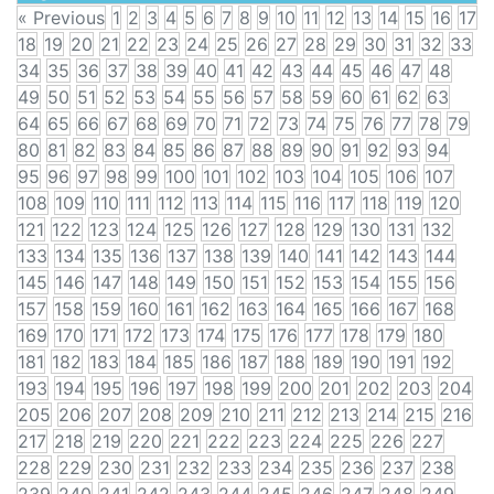
« Previous
1
2
3
4
5
6
7
8
9
10
11
12
13
14
15
16
17
18
19
20
21
22
23
24
25
26
27
28
29
30
31
32
33
34
35
36
37
38
39
40
41
42
43
44
45
46
47
48
49
50
51
52
53
54
55
56
57
58
59
60
61
62
63
64
65
66
67
68
69
70
71
72
73
74
75
76
77
78
79
80
81
82
83
84
85
86
87
88
89
90
91
92
93
94
95
96
97
98
99
100
101
102
103
104
105
106
107
108
109
110
111
112
113
114
115
116
117
118
119
120
121
122
123
124
125
126
127
128
129
130
131
132
133
134
135
136
137
138
139
140
141
142
143
144
145
146
147
148
149
150
151
152
153
154
155
156
157
158
159
160
161
162
163
164
165
166
167
168
169
170
171
172
173
174
175
176
177
178
179
180
181
182
183
184
185
186
187
188
189
190
191
192
193
194
195
196
197
198
199
200
201
202
203
204
205
206
207
208
209
210
211
212
213
214
215
216
217
218
219
220
221
222
223
224
225
226
227
228
229
230
231
232
233
234
235
236
237
238