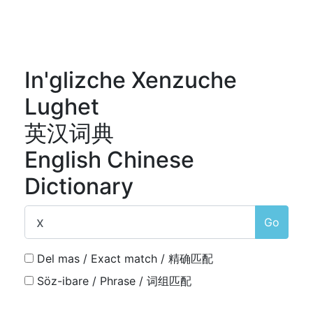
In'glizche Xenzuche
Lughet
英汉词典
English Chinese
Dictionary
Go
Del mas / Exact match / 精确匹配
Söz-ibare / Phrase / 词组匹配