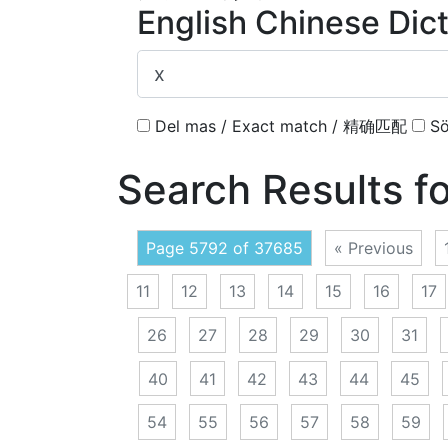
English Chinese Dic
Del mas / Exact match / 精确匹配
Sö
Search Results f
Page 5792 of 37685
« Previous
11
12
13
14
15
16
17
26
27
28
29
30
31
40
41
42
43
44
45
54
55
56
57
58
59