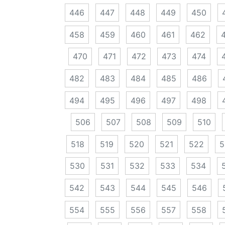
446
447
448
449
450
458
459
460
461
462
470
471
472
473
474
482
483
484
485
486
494
495
496
497
498
506
507
508
509
510
518
519
520
521
522
5
530
531
532
533
534
542
543
544
545
546
554
555
556
557
558