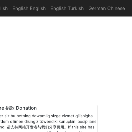
lish
English English
English Turkish
German Chinese
ne 捐款 Donation
er siz bu betning dawamliq sizge xizmet qilishigha
rdem qilimen disingiz töwendiki kunupkini bésip iane
ling. 请支持网站开发者与我们分享费用。If this site has