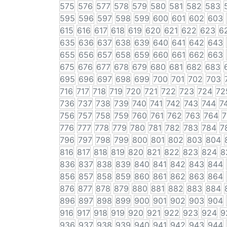
575
576
577
578
579
580
581
582
583
595
596
597
598
599
600
601
602
603
615
616
617
618
619
620
621
622
623
6
635
636
637
638
639
640
641
642
643
655
656
657
658
659
660
661
662
663
675
676
677
678
679
680
681
682
683
695
696
697
698
699
700
701
702
703
716
717
718
719
720
721
722
723
724
72
736
737
738
739
740
741
742
743
744
7
756
757
758
759
760
761
762
763
764
7
776
777
778
779
780
781
782
783
784
7
796
797
798
799
800
801
802
803
804
816
817
818
819
820
821
822
823
824
8
836
837
838
839
840
841
842
843
844
856
857
858
859
860
861
862
863
864
876
877
878
879
880
881
882
883
884
896
897
898
899
900
901
902
903
904
916
917
918
919
920
921
922
923
924
9
936
937
938
939
940
941
942
943
944