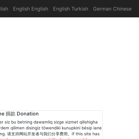
lish
English English
English Turkish
German Chinese
ne 捐款 Donation
er siz bu betning dawamliq sizge xizmet qilishigha
rdem qilimen disingiz töwendiki kunupkini bésip iane
ling. 请支持网站开发者与我们分享费用。If this site has