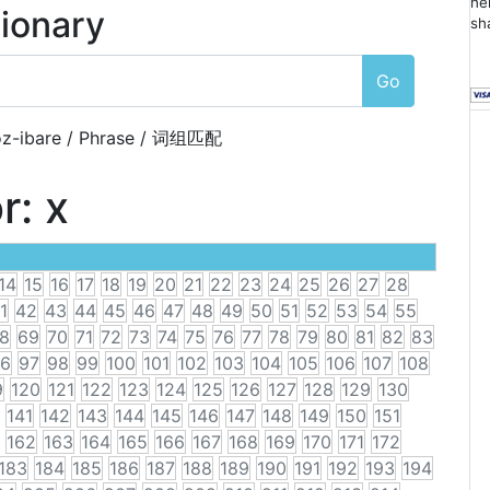
he
tionary
sh
Go
z-ibare / Phrase / 词组匹配
or:
x
14
15
16
17
18
19
20
21
22
23
24
25
26
27
28
1
42
43
44
45
46
47
48
49
50
51
52
53
54
55
8
69
70
71
72
73
74
75
76
77
78
79
80
81
82
83
6
97
98
99
100
101
102
103
104
105
106
107
108
9
120
121
122
123
124
125
126
127
128
129
130
141
142
143
144
145
146
147
148
149
150
151
162
163
164
165
166
167
168
169
170
171
172
183
184
185
186
187
188
189
190
191
192
193
194