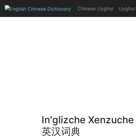
Skip
Chinese Uyghur
Uyghur
to
English Chinese Dicti
content
In'glizche Xenzuche
英汉词典