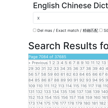
English Chinese Dic
Del mas / Exact match / 精确匹配
Sö
Search Results f
Page 7084 of 37685
« Previous
1
2
3
4
5
6
7
8
9
10
11
12
13
29
30
31
32
33
34
35
36
37
38
39
40
4
56
57
58
59
60
61
62
63
64
65
66
67
6
84
85
86
87
88
89
90
91
92
93
94
95
9
109
110
111
112
113
114
115
116
117
118
11
131
132
133
134
135
136
137
138
139
140
152
153
154
155
156
157
158
159
160
161
173
174
175
176
177
178
179
180
181
182