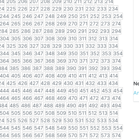
04
205
206
207
208
209
210
211
212
213
214
24
225
226
227
228
229
230
231
232
233
234
244
245
246
247
248
249
250
251
252
253
254
264
265
266
267
268
269
270
271
272
273
274
284
285
286
287
288
289
290
291
292
293
294
304
305
306
307
308
309
310
311
312
313
314
24
325
326
327
328
329
330
331
332
333
334
344
345
346
347
348
349
350
351
352
353
354
364
365
366
367
368
369
370
371
372
373
374
384
385
386
387
388
389
390
391
392
393
394
404
405
406
407
408
409
410
411
412
413
414
24
425
426
427
428
429
430
431
432
433
434
Ne
444
445
446
447
448
449
450
451
452
453
454
A
464
465
466
467
468
469
470
471
472
473
474
484
485
486
487
488
489
490
491
492
493
494
504
505
506
507
508
509
510
511
512
513
514
24
525
526
527
528
529
530
531
532
533
534
544
545
546
547
548
549
550
551
552
553
554
564
565
566
567
568
569
570
571
572
573
574