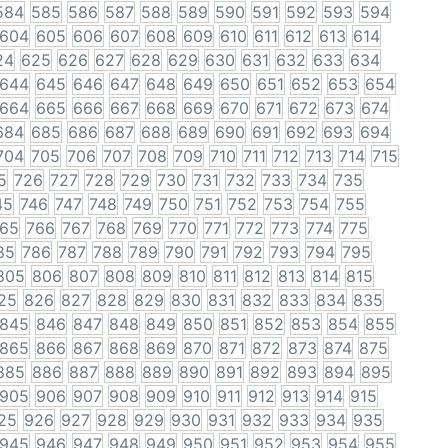
584
585
586
587
588
589
590
591
592
593
594
604
605
606
607
608
609
610
611
612
613
614
24
625
626
627
628
629
630
631
632
633
634
644
645
646
647
648
649
650
651
652
653
654
664
665
666
667
668
669
670
671
672
673
674
684
685
686
687
688
689
690
691
692
693
694
704
705
706
707
708
709
710
711
712
713
714
715
5
726
727
728
729
730
731
732
733
734
735
45
746
747
748
749
750
751
752
753
754
755
65
766
767
768
769
770
771
772
773
774
775
85
786
787
788
789
790
791
792
793
794
795
805
806
807
808
809
810
811
812
813
814
815
25
826
827
828
829
830
831
832
833
834
835
845
846
847
848
849
850
851
852
853
854
855
865
866
867
868
869
870
871
872
873
874
875
885
886
887
888
889
890
891
892
893
894
895
905
906
907
908
909
910
911
912
913
914
915
25
926
927
928
929
930
931
932
933
934
935
945
946
947
948
949
950
951
952
953
954
955