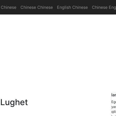
 Chinese
Chinese Chinese
English Chinese
Chinese Eng
onary
Ia
 Lughet
Eg
ya
qi