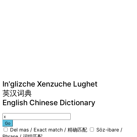
In'glizche Xenzuche Lughet
英汉词典
English Chinese Dictionary
Go
Del mas / Exact match / 精确匹配
Söz-ibare /
Phrase / 词组匹配