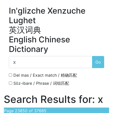
In'glizche Xenzuche
Lughet
英汉词典
English Chinese
Dictionary
Go
Del mas / Exact match / 精确匹配
Söz-ibare / Phrase / 词组匹配
Search Results for:
x
Page 23850 of 37685