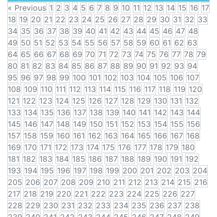
« Previous
1
2
3
4
5
6
7
8
9
10
11
12
13
14
15
16
17
18
19
20
21
22
23
24
25
26
27
28
29
30
31
32
33
34
35
36
37
38
39
40
41
42
43
44
45
46
47
48
49
50
51
52
53
54
55
56
57
58
59
60
61
62
63
64
65
66
67
68
69
70
71
72
73
74
75
76
77
78
79
80
81
82
83
84
85
86
87
88
89
90
91
92
93
94
95
96
97
98
99
100
101
102
103
104
105
106
107
108
109
110
111
112
113
114
115
116
117
118
119
120
121
122
123
124
125
126
127
128
129
130
131
132
133
134
135
136
137
138
139
140
141
142
143
144
145
146
147
148
149
150
151
152
153
154
155
156
157
158
159
160
161
162
163
164
165
166
167
168
169
170
171
172
173
174
175
176
177
178
179
180
181
182
183
184
185
186
187
188
189
190
191
192
193
194
195
196
197
198
199
200
201
202
203
204
205
206
207
208
209
210
211
212
213
214
215
216
217
218
219
220
221
222
223
224
225
226
227
228
229
230
231
232
233
234
235
236
237
238