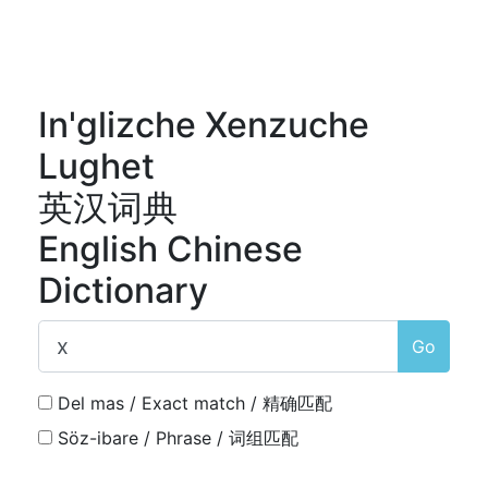
In'glizche Xenzuche
Lughet
英汉词典
English Chinese
Dictionary
Go
Del mas / Exact match / 精确匹配
Söz-ibare / Phrase / 词组匹配