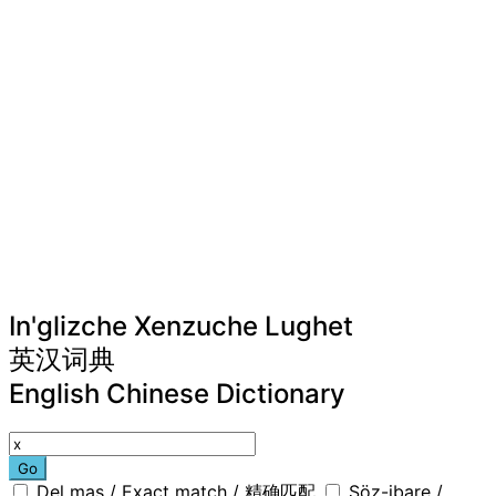
In'glizche Xenzuche Lughet
英汉词典
English Chinese Dictionary
Go
Del mas / Exact match / 精确匹配
Söz-ibare /