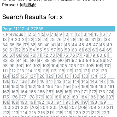
Phrase / 词组匹配
Search Results for:
x
Page 11217 of 37685
« Previous
1
2
3
4
5
6
7
8
9
10
11
12
13
14
15
16
17
18
19
20
21
22
23
24
25
26
27
28
29
30
31
32
33
34
35
36
37
38
39
40
41
42
43
44
45
46
47
48
49
50
51
52
53
54
55
56
57
58
59
60
61
62
63
64
65
66
67
68
69
70
71
72
73
74
75
76
77
78
79
80
81
82
83
84
85
86
87
88
89
90
91
92
93
94
95
96
97
98
99
100
101
102
103
104
105
106
107
108
109
110
111
112
113
114
115
116
117
118
119
120
121
122
123
124
125
126
127
128
129
130
131
132
133
134
135
136
137
138
139
140
141
142
143
144
145
146
147
148
149
150
151
152
153
154
155
156
157
158
159
160
161
162
163
164
165
166
167
168
169
170
171
172
173
174
175
176
177
178
179
180
181
182
183
184
185
186
187
188
189
190
191
192
193
194
195
196
197
198
199
200
201
202
203
204
205
206
207
208
209
210
211
212
213
214
215
216
217
218
219
220
221
222
223