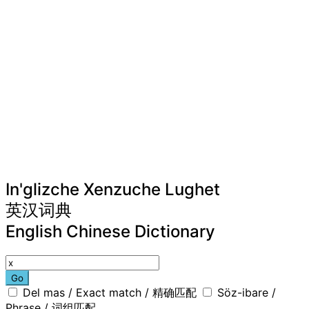
In'glizche Xenzuche Lughet
英汉词典
English Chinese Dictionary
Go
Del mas / Exact match / 精确匹配
Söz-ibare /
Phrase / 词组匹配