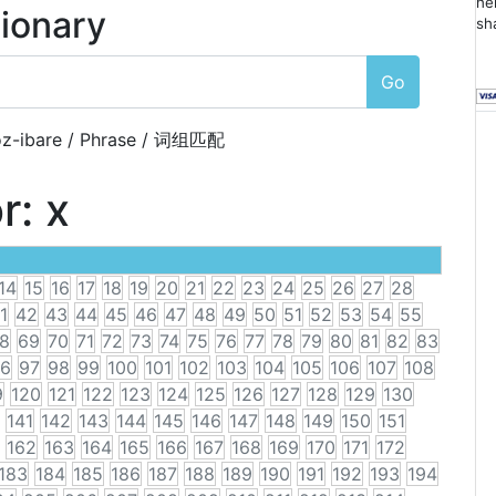
he
tionary
sh
Go
z-ibare / Phrase / 词组匹配
or:
x
14
15
16
17
18
19
20
21
22
23
24
25
26
27
28
1
42
43
44
45
46
47
48
49
50
51
52
53
54
55
8
69
70
71
72
73
74
75
76
77
78
79
80
81
82
83
6
97
98
99
100
101
102
103
104
105
106
107
108
9
120
121
122
123
124
125
126
127
128
129
130
141
142
143
144
145
146
147
148
149
150
151
162
163
164
165
166
167
168
169
170
171
172
183
184
185
186
187
188
189
190
191
192
193
194