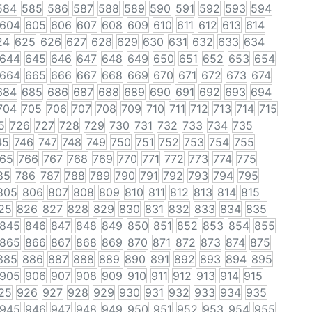
584
585
586
587
588
589
590
591
592
593
594
604
605
606
607
608
609
610
611
612
613
614
24
625
626
627
628
629
630
631
632
633
634
644
645
646
647
648
649
650
651
652
653
654
664
665
666
667
668
669
670
671
672
673
674
684
685
686
687
688
689
690
691
692
693
694
704
705
706
707
708
709
710
711
712
713
714
715
5
726
727
728
729
730
731
732
733
734
735
45
746
747
748
749
750
751
752
753
754
755
65
766
767
768
769
770
771
772
773
774
775
85
786
787
788
789
790
791
792
793
794
795
805
806
807
808
809
810
811
812
813
814
815
25
826
827
828
829
830
831
832
833
834
835
845
846
847
848
849
850
851
852
853
854
855
865
866
867
868
869
870
871
872
873
874
875
885
886
887
888
889
890
891
892
893
894
895
905
906
907
908
909
910
911
912
913
914
915
25
926
927
928
929
930
931
932
933
934
935
945
946
947
948
949
950
951
952
953
954
955