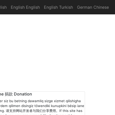
lish
English English
English Turkish
German Chinese
ne 捐款 Donation
er siz bu betning dawamliq sizge xizmet qilishigha
rdem qilimen disingiz töwendiki kunupkini bésip iane
ling. 请支持网站开发者与我们分享费用。If this site has