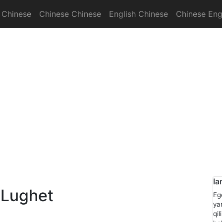
 Chinese
Chinese Chinese
English Chinese
Chinese Eng
onary
Ia
 Lughet
Eg
ya
qi