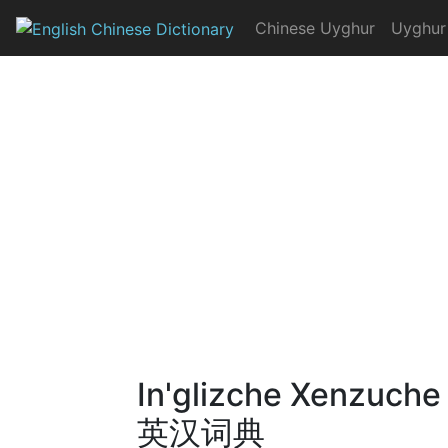
Skip
Chinese Uyghur
Uyghur
to
English Chinese Dicti
content
In'glizche Xenzuche
英汉词典