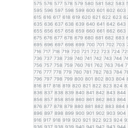
575
576
577
578
579
580
581
582
583
595
596
597
598
599
600
601
602
603
615
616
617
618
619
620
621
622
623
6
635
636
637
638
639
640
641
642
643
655
656
657
658
659
660
661
662
663
675
676
677
678
679
680
681
682
683
695
696
697
698
699
700
701
702
703
716
717
718
719
720
721
722
723
724
72
736
737
738
739
740
741
742
743
744
7
756
757
758
759
760
761
762
763
764
7
776
777
778
779
780
781
782
783
784
7
796
797
798
799
800
801
802
803
804
816
817
818
819
820
821
822
823
824
8
836
837
838
839
840
841
842
843
844
856
857
858
859
860
861
862
863
864
876
877
878
879
880
881
882
883
884
896
897
898
899
900
901
902
903
904
916
917
918
919
920
921
922
923
924
9
936
937
938
939
940
941
942
943
944