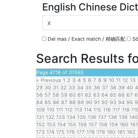
English Chinese Dic
Del mas / Exact match / 精确匹配
Sö
Search Results f
Page 4718 of 37685
« Previous
1
2
3
4
5
6
7
8
9
10
11
12
13
29
30
31
32
33
34
35
36
37
38
39
40
4
56
57
58
59
60
61
62
63
64
65
66
67
6
84
85
86
87
88
89
90
91
92
93
94
95
9
109
110
111
112
113
114
115
116
117
118
11
131
132
133
134
135
136
137
138
139
140
152
153
154
155
156
157
158
159
160
161
173
174
175
176
177
178
179
180
181
182