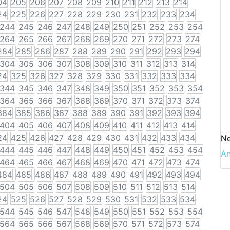
04
205
206
207
208
209
210
211
212
213
214
24
225
226
227
228
229
230
231
232
233
234
244
245
246
247
248
249
250
251
252
253
254
264
265
266
267
268
269
270
271
272
273
274
284
285
286
287
288
289
290
291
292
293
294
304
305
306
307
308
309
310
311
312
313
314
24
325
326
327
328
329
330
331
332
333
334
344
345
346
347
348
349
350
351
352
353
354
364
365
366
367
368
369
370
371
372
373
374
384
385
386
387
388
389
390
391
392
393
394
404
405
406
407
408
409
410
411
412
413
414
24
425
426
427
428
429
430
431
432
433
434
Ne
444
445
446
447
448
449
450
451
452
453
454
A
464
465
466
467
468
469
470
471
472
473
474
484
485
486
487
488
489
490
491
492
493
494
504
505
506
507
508
509
510
511
512
513
514
24
525
526
527
528
529
530
531
532
533
534
544
545
546
547
548
549
550
551
552
553
554
564
565
566
567
568
569
570
571
572
573
574