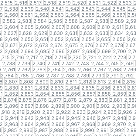
2,515
2,516
2,517
2,518
2,519
2,520
2,521
2,522
2,523
37
2,538
2,539
2,540
2,541
2,542
2,543
2,544
2,545
2,5
59
2,560
2,561
2,562
2,563
2,564
2,565
2,566
2,567
2,5
1
2,582
2,583
2,584
2,585
2,586
2,587
2,588
2,589
2,5
03
2,604
2,605
2,606
2,607
2,608
2,609
2,610
2,611
2,61
6
2,627
2,628
2,629
2,630
2,631
2,632
2,633
2,634
2,6
48
2,649
2,650
2,651
2,652
2,653
2,654
2,655
2,656
2,6
70
2,671
2,672
2,673
2,674
2,675
2,676
2,677
2,678
2,67
92
2,693
2,694
2,695
2,696
2,697
2,698
2,699
2,700
2,7
,715
2,716
2,717
2,718
2,719
2,720
2,721
2,722
2,723
2,
2,738
2,739
2,740
2,741
2,742
2,743
2,744
2,745
2,746
0
2,761
2,762
2,763
2,764
2,765
2,766
2,767
2,768
2,76
2,784
2,785
2,786
2,787
2,788
2,789
2,790
2,791
2,792
6
2,807
2,808
2,809
2,810
2,811
2,812
2,813
2,814
2,815
29
2,830
2,831
2,832
2,833
2,834
2,835
2,836
2,837
2,8
51
2,852
2,853
2,854
2,855
2,856
2,857
2,858
2,859
2,
3
2,874
2,875
2,876
2,877
2,878
2,879
2,880
2,881
2,88
95
2,896
2,897
2,898
2,899
2,900
2,901
2,902
2,903
2,9
2,918
2,919
2,920
2,921
2,922
2,923
2,924
2,925
2,926
40
2,941
2,942
2,943
2,944
2,945
2,946
2,947
2,948
2,
62
2,963
2,964
2,965
2,966
2,967
2,968
2,969
2,970
2,9
4
2,985
2,986
2,987
2,988
2,989
2,990
2,991
2,992
2,9