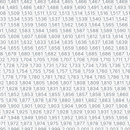
460
1,461
1,462
1,463
1,464
1,465
1,466
1,467
1,468
1,469
84
1,485
1,486
1,487
1,488
1,489
1,490
1,491
1,492
1,493
508
1,509
1,510
1,511
1,512
1,513
1,514
1,515
1,516
1,517
1,5
533
1,534
1,535
1,536
1,537
1,538
1,539
1,540
1,541
1,542
557
1,558
1,559
1,560
1,561
1,562
1,563
1,564
1,565
1,566
81
1,582
1,583
1,584
1,585
1,586
1,587
1,588
1,589
1,590
1
605
1,606
1,607
1,608
1,609
1,610
1,611
1,612
1,613
1,614
1,
630
1,631
1,632
1,633
1,634
1,635
1,636
1,637
1,638
1,639
654
1,655
1,656
1,657
1,658
1,659
1,660
1,661
1,662
1,663
78
1,679
1,680
1,681
1,682
1,683
1,684
1,685
1,686
1,687
1
702
1,703
1,704
1,705
1,706
1,707
1,708
1,709
1,710
1,711
1,
7
1,728
1,729
1,730
1,731
1,732
1,733
1,734
1,735
1,736
1,7
2
1,753
1,754
1,755
1,756
1,757
1,758
1,759
1,760
1,761
1,7
7
1,778
1,779
1,780
1,781
1,782
1,783
1,784
1,785
1,786
1,78
02
1,803
1,804
1,805
1,806
1,807
1,808
1,809
1,810
1,811
1,
27
1,828
1,829
1,830
1,831
1,832
1,833
1,834
1,835
1,836
851
1,852
1,853
1,854
1,855
1,856
1,857
1,858
1,859
1,860
75
1,876
1,877
1,878
1,879
1,880
1,881
1,882
1,883
1,884
1
899
1,900
1,901
1,902
1,903
1,904
1,905
1,906
1,907
1,908
3
1,924
1,925
1,926
1,927
1,928
1,929
1,930
1,931
1,932
1,
947
1,948
1,949
1,950
1,951
1,952
1,953
1,954
1,955
1,956
971
1,972
1,973
1,974
1,975
1,976
1,977
1,978
1,979
1,980
1
995
1,996
1,997
1,998
1,999
2,000
2,001
2,002
2,003
2,0