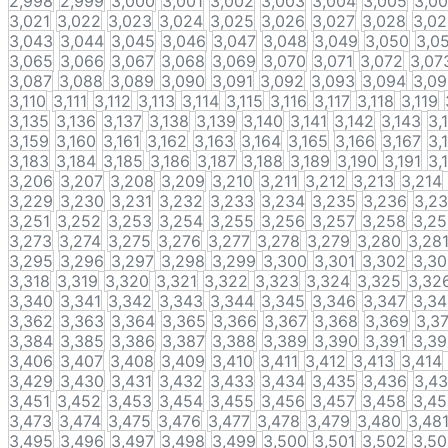
2,998
2,999
3,000
3,001
3,002
3,003
3,004
3,005
3,0
3,021
3,022
3,023
3,024
3,025
3,026
3,027
3,028
3,0
3,043
3,044
3,045
3,046
3,047
3,048
3,049
3,050
3,0
3,065
3,066
3,067
3,068
3,069
3,070
3,071
3,072
3,07
3,087
3,088
3,089
3,090
3,091
3,092
3,093
3,094
3,0
3,110
3,111
3,112
3,113
3,114
3,115
3,116
3,117
3,118
3,119
3,135
3,136
3,137
3,138
3,139
3,140
3,141
3,142
3,143
3,
3,159
3,160
3,161
3,162
3,163
3,164
3,165
3,166
3,167
3,
3,183
3,184
3,185
3,186
3,187
3,188
3,189
3,190
3,191
3,
3,206
3,207
3,208
3,209
3,210
3,211
3,212
3,213
3,214
3,229
3,230
3,231
3,232
3,233
3,234
3,235
3,236
3,2
3,251
3,252
3,253
3,254
3,255
3,256
3,257
3,258
3,2
3,273
3,274
3,275
3,276
3,277
3,278
3,279
3,280
3,28
3,295
3,296
3,297
3,298
3,299
3,300
3,301
3,302
3,3
3,318
3,319
3,320
3,321
3,322
3,323
3,324
3,325
3,32
3,340
3,341
3,342
3,343
3,344
3,345
3,346
3,347
3,3
3,362
3,363
3,364
3,365
3,366
3,367
3,368
3,369
3,3
3,384
3,385
3,386
3,387
3,388
3,389
3,390
3,391
3,3
3,406
3,407
3,408
3,409
3,410
3,411
3,412
3,413
3,414
3,429
3,430
3,431
3,432
3,433
3,434
3,435
3,436
3,4
3,451
3,452
3,453
3,454
3,455
3,456
3,457
3,458
3,4
3,473
3,474
3,475
3,476
3,477
3,478
3,479
3,480
3,48
3,495
3,496
3,497
3,498
3,499
3,500
3,501
3,502
3,5