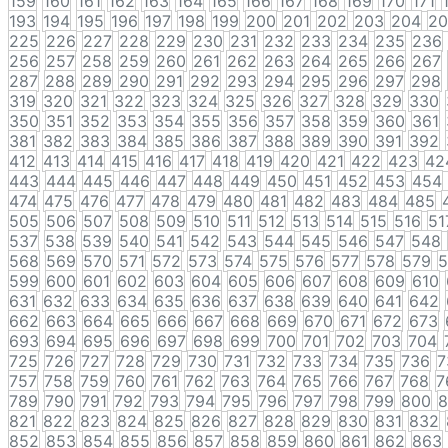
159
160
161
162
163
164
165
166
167
168
169
170
171
193
194
195
196
197
198
199
200
201
202
203
204
20
225
226
227
228
229
230
231
232
233
234
235
236
256
257
258
259
260
261
262
263
264
265
266
267
287
288
289
290
291
292
293
294
295
296
297
298
319
320
321
322
323
324
325
326
327
328
329
330
350
351
352
353
354
355
356
357
358
359
360
361
381
382
383
384
385
386
387
388
389
390
391
392
412
413
414
415
416
417
418
419
420
421
422
423
42
443
444
445
446
447
448
449
450
451
452
453
454
474
475
476
477
478
479
480
481
482
483
484
485
505
506
507
508
509
510
511
512
513
514
515
516
51
537
538
539
540
541
542
543
544
545
546
547
548
568
569
570
571
572
573
574
575
576
577
578
579
5
599
600
601
602
603
604
605
606
607
608
609
610
631
632
633
634
635
636
637
638
639
640
641
642
662
663
664
665
666
667
668
669
670
671
672
673
693
694
695
696
697
698
699
700
701
702
703
704
725
726
727
728
729
730
731
732
733
734
735
736
7
757
758
759
760
761
762
763
764
765
766
767
768
7
789
790
791
792
793
794
795
796
797
798
799
800
8
821
822
823
824
825
826
827
828
829
830
831
832
852
853
854
855
856
857
858
859
860
861
862
863