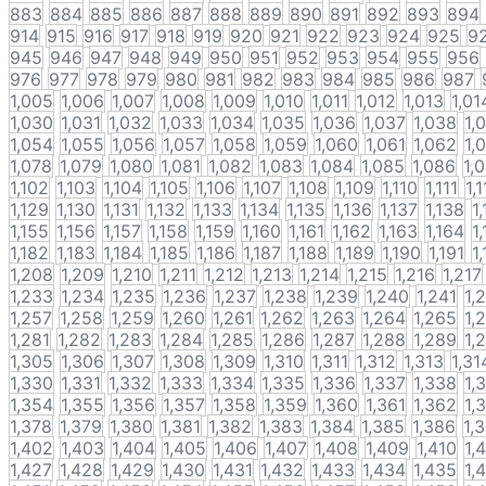
883
884
885
886
887
888
889
890
891
892
893
894
914
915
916
917
918
919
920
921
922
923
924
925
9
945
946
947
948
949
950
951
952
953
954
955
956
976
977
978
979
980
981
982
983
984
985
986
987
1,005
1,006
1,007
1,008
1,009
1,010
1,011
1,012
1,013
1,01
1,030
1,031
1,032
1,033
1,034
1,035
1,036
1,037
1,038
1,
1,054
1,055
1,056
1,057
1,058
1,059
1,060
1,061
1,062
1,
1,078
1,079
1,080
1,081
1,082
1,083
1,084
1,085
1,086
1,
1,102
1,103
1,104
1,105
1,106
1,107
1,108
1,109
1,110
1,111
1,
1,129
1,130
1,131
1,132
1,133
1,134
1,135
1,136
1,137
1,138
1
1,155
1,156
1,157
1,158
1,159
1,160
1,161
1,162
1,163
1,164
1
1,182
1,183
1,184
1,185
1,186
1,187
1,188
1,189
1,190
1,191
1
1,208
1,209
1,210
1,211
1,212
1,213
1,214
1,215
1,216
1,217
1,233
1,234
1,235
1,236
1,237
1,238
1,239
1,240
1,241
1,
1,257
1,258
1,259
1,260
1,261
1,262
1,263
1,264
1,265
1,
1,281
1,282
1,283
1,284
1,285
1,286
1,287
1,288
1,289
1,
1,305
1,306
1,307
1,308
1,309
1,310
1,311
1,312
1,313
1,31
1,330
1,331
1,332
1,333
1,334
1,335
1,336
1,337
1,338
1,
1,354
1,355
1,356
1,357
1,358
1,359
1,360
1,361
1,362
1,
1,378
1,379
1,380
1,381
1,382
1,383
1,384
1,385
1,386
1,
1,402
1,403
1,404
1,405
1,406
1,407
1,408
1,409
1,410
1,
1,427
1,428
1,429
1,430
1,431
1,432
1,433
1,434
1,435
1,