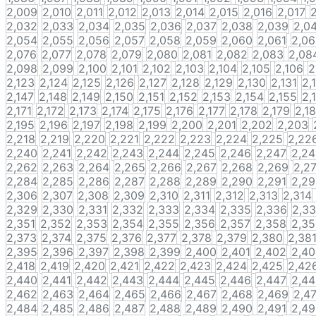
2,009
2,010
2,011
2,012
2,013
2,014
2,015
2,016
2,017
2,032
2,033
2,034
2,035
2,036
2,037
2,038
2,039
2,0
2,054
2,055
2,056
2,057
2,058
2,059
2,060
2,061
2,0
2,076
2,077
2,078
2,079
2,080
2,081
2,082
2,083
2,08
2,098
2,099
2,100
2,101
2,102
2,103
2,104
2,105
2,106
2
2,123
2,124
2,125
2,126
2,127
2,128
2,129
2,130
2,131
2,
2,147
2,148
2,149
2,150
2,151
2,152
2,153
2,154
2,155
2,
2,171
2,172
2,173
2,174
2,175
2,176
2,177
2,178
2,179
2,1
2,195
2,196
2,197
2,198
2,199
2,200
2,201
2,202
2,203
2,218
2,219
2,220
2,221
2,222
2,223
2,224
2,225
2,22
2,240
2,241
2,242
2,243
2,244
2,245
2,246
2,247
2,2
2,262
2,263
2,264
2,265
2,266
2,267
2,268
2,269
2,2
2,284
2,285
2,286
2,287
2,288
2,289
2,290
2,291
2,2
2,306
2,307
2,308
2,309
2,310
2,311
2,312
2,313
2,314
2,329
2,330
2,331
2,332
2,333
2,334
2,335
2,336
2,3
2,351
2,352
2,353
2,354
2,355
2,356
2,357
2,358
2,3
2,373
2,374
2,375
2,376
2,377
2,378
2,379
2,380
2,38
2,395
2,396
2,397
2,398
2,399
2,400
2,401
2,402
2,4
2,418
2,419
2,420
2,421
2,422
2,423
2,424
2,425
2,42
2,440
2,441
2,442
2,443
2,444
2,445
2,446
2,447
2,4
2,462
2,463
2,464
2,465
2,466
2,467
2,468
2,469
2,4
2,484
2,485
2,486
2,487
2,488
2,489
2,490
2,491
2,4