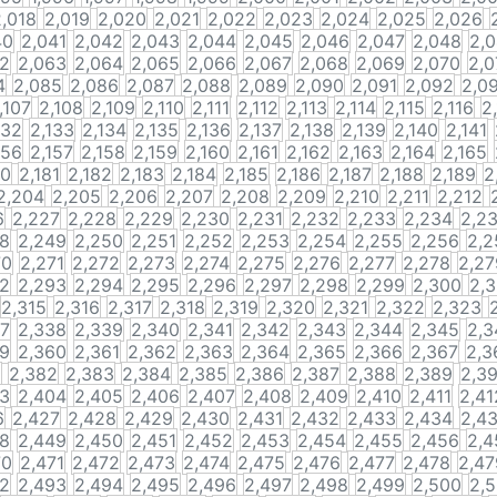
2,018
2,019
2,020
2,021
2,022
2,023
2,024
2,025
2,026
40
2,041
2,042
2,043
2,044
2,045
2,046
2,047
2,048
2,
62
2,063
2,064
2,065
2,066
2,067
2,068
2,069
2,070
2,0
4
2,085
2,086
2,087
2,088
2,089
2,090
2,091
2,092
2,0
,107
2,108
2,109
2,110
2,111
2,112
2,113
2,114
2,115
2,116
2
132
2,133
2,134
2,135
2,136
2,137
2,138
2,139
2,140
2,141
156
2,157
2,158
2,159
2,160
2,161
2,162
2,163
2,164
2,165
80
2,181
2,182
2,183
2,184
2,185
2,186
2,187
2,188
2,189
2
2,204
2,205
2,206
2,207
2,208
2,209
2,210
2,211
2,212
6
2,227
2,228
2,229
2,230
2,231
2,232
2,233
2,234
2,2
48
2,249
2,250
2,251
2,252
2,253
2,254
2,255
2,256
2,2
70
2,271
2,272
2,273
2,274
2,275
2,276
2,277
2,278
2,27
92
2,293
2,294
2,295
2,296
2,297
2,298
2,299
2,300
2,3
2,315
2,316
2,317
2,318
2,319
2,320
2,321
2,322
2,323
37
2,338
2,339
2,340
2,341
2,342
2,343
2,344
2,345
2,3
59
2,360
2,361
2,362
2,363
2,364
2,365
2,366
2,367
2,3
1
2,382
2,383
2,384
2,385
2,386
2,387
2,388
2,389
2,3
03
2,404
2,405
2,406
2,407
2,408
2,409
2,410
2,411
2,41
6
2,427
2,428
2,429
2,430
2,431
2,432
2,433
2,434
2,4
48
2,449
2,450
2,451
2,452
2,453
2,454
2,455
2,456
2,4
70
2,471
2,472
2,473
2,474
2,475
2,476
2,477
2,478
2,47
92
2,493
2,494
2,495
2,496
2,497
2,498
2,499
2,500
2,5