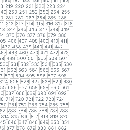
5
186
187
188
189
190
191
192
18
219
220
221
222
223
224
249
250
251
252
253
254
255
80
281
282
283
284
285
286
11
312
313
314
315
316
317
318
43
344
345
346
347
348
349
74
375
376
377
378
379
380
05
406
407
408
409
410
411
437
438
439
440
441
442
467
468
469
470
471
472
473
98
499
500
501
502
503
504
530
531
532
533
534
535
536
561
562
563
564
565
566
567
2
593
594
595
596
597
598
624
625
626
627
628
629
630
55
656
657
658
659
660
661
86
687
688
689
690
691
692
18
719
720
721
722
723
724
750
751
752
753
754
755
756
82
783
784
785
786
787
788
814
815
816
817
818
819
820
45
846
847
848
849
850
851
76
877
878
879
880
881
882