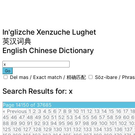
In'glizche Xenzuche Lughet
英汉词典
English Chinese Dictionary
Go
Del mas / Exact match / 精确匹配
Söz-ibare / Phr
Search Results for:
x
Page 14150 of 37685
« Previous
1
2
3
4
5
6
7
8
9
10
11
12
13
14
15
16
17
1
45
46
47
48
49
50
51
52
53
54
55
56
57
58
59
60
6
88
89
90
91
92
93
94
95
96
97
98
99
100
101
102
10
125
126
127
128
129
130
131
132
133
134
135
136
137