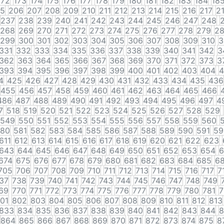
172
173
174
175
176
177
178
179
180
181
182
183
184
18
5
206
207
208
209
210
211
212
213
214
215
216
217
2
237
238
239
240
241
242
243
244
245
246
247
248
268
269
270
271
272
273
274
275
276
277
278
279
2
299
300
301
302
303
304
305
306
307
308
309
310
3
331
332
333
334
335
336
337
338
339
340
341
342
3
362
363
364
365
366
367
368
369
370
371
372
373
3
393
394
395
396
397
398
399
400
401
402
403
404
4
4
425
426
427
428
429
430
431
432
433
434
435
436
455
456
457
458
459
460
461
462
463
464
465
466
486
487
488
489
490
491
492
493
494
495
496
497
4
7
518
519
520
521
522
523
524
525
526
527
528
529
549
550
551
552
553
554
555
556
557
558
559
560
80
581
582
583
584
585
586
587
588
589
590
591
59
611
612
613
614
615
616
617
618
619
620
621
622
623
643
644
645
646
647
648
649
650
651
652
653
654
6
674
675
676
677
678
679
680
681
682
683
684
685
6
705
706
707
708
709
710
711
712
713
714
715
716
717
7
37
738
739
740
741
742
743
744
745
746
747
748
749
69
770
771
772
773
774
775
776
777
778
779
780
781
7
01
802
803
804
805
806
807
808
809
810
811
812
813
833
834
835
836
837
838
839
840
841
842
843
844
8
864
865
866
867
868
869
870
871
872
873
874
875
8