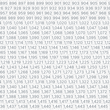
895
896
897
898
899
900
901
902
903
904
905
906
26
927
928
929
930
931
932
933
934
935
936
937
93
957
958
959
960
961
962
963
964
965
966
967
968
988
989
990
991
992
993
994
995
996
997
998
999
1
4
1,015
1,016
1,017
1,018
1,019
1,020
1,021
1,022
1,023
1,02
039
1,040
1,041
1,042
1,043
1,044
1,045
1,046
1,047
1,048
063
1,064
1,065
1,066
1,067
1,068
1,069
1,070
1,071
1,072
087
1,088
1,089
1,090
1,091
1,092
1,093
1,094
1,095
1,096
112
1,113
1,114
1,115
1,116
1,117
1,118
1,119
1,120
1,121
1,122
1,1
,139
1,140
1,141
1,142
1,143
1,144
1,145
1,146
1,147
1,148
1,14
,165
1,166
1,167
1,168
1,169
1,170
1,171
1,172
1,173
1,174
1,175
,192
1,193
1,194
1,195
1,196
1,197
1,198
1,199
1,200
1,201
1,2
1,218
1,219
1,220
1,221
1,222
1,223
1,224
1,225
1,226
1,2
242
1,243
1,244
1,245
1,246
1,247
1,248
1,249
1,250
1,251
266
1,267
1,268
1,269
1,270
1,271
1,272
1,273
1,274
1,275
1
290
1,291
1,292
1,293
1,294
1,295
1,296
1,297
1,298
1,299
4
1,315
1,316
1,317
1,318
1,319
1,320
1,321
1,322
1,323
1,32
339
1,340
1,341
1,342
1,343
1,344
1,345
1,346
1,347
1,348
363
1,364
1,365
1,366
1,367
1,368
1,369
1,370
1,371
1,372
387
1,388
1,389
1,390
1,391
1,392
1,393
1,394
1,395
1,396
411
1,412
1,413
1,414
1,415
1,416
1,417
1,418
1,419
1,420
1,4
436
1,437
1,438
1,439
1,440
1,441
1,442
1,443
1,444
1,445