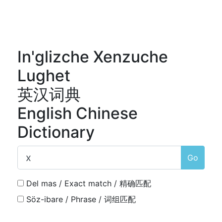
In'glizche Xenzuche
Lughet
英汉词典
English Chinese
Dictionary
Go
Del mas / Exact match / 精确匹配
Söz-ibare / Phrase / 词组匹配