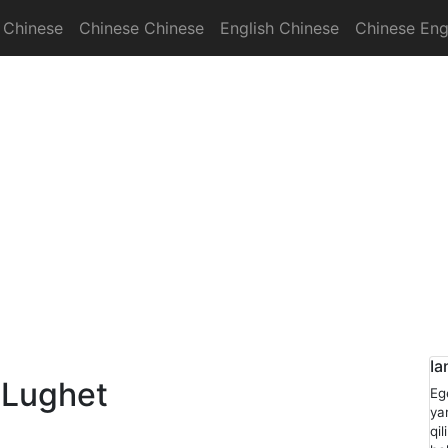
 Chinese
Chinese Chinese
English Chinese
Chinese Eng
onary
Ia
 Lughet
Eg
ya
qi