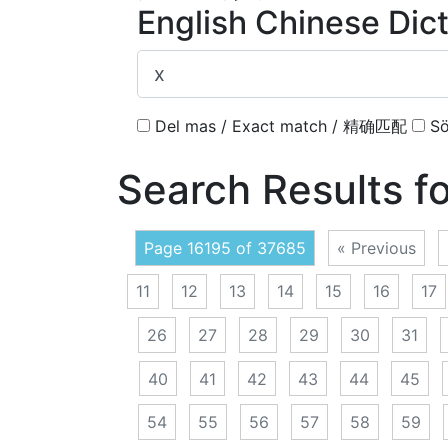
English Chinese Dic
Del mas / Exact match / 精确匹配
Sö
Search Results f
Page 16195 of 37685
« Previous
11
12
13
14
15
16
17
26
27
28
29
30
31
40
41
42
43
44
45
54
55
56
57
58
59