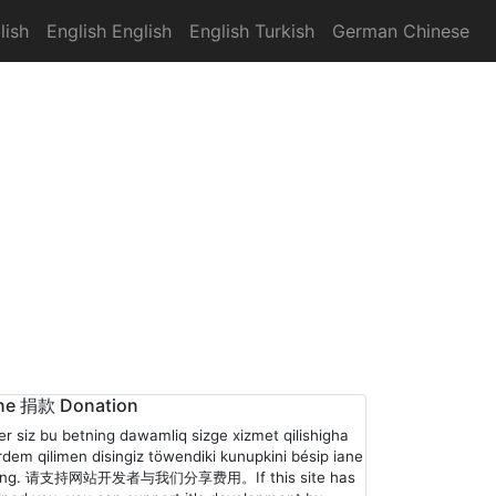
lish
English English
English Turkish
German Chinese
ne 捐款 Donation
er siz bu betning dawamliq sizge xizmet qilishigha
rdem qilimen disingiz töwendiki kunupkini bésip iane
ling. 请支持网站开发者与我们分享费用。If this site has