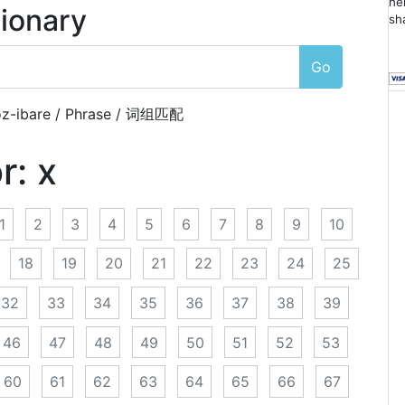
he
tionary
sh
Go
z-ibare / Phrase / 词组匹配
or:
x
1
2
3
4
5
6
7
8
9
10
18
19
20
21
22
23
24
25
32
33
34
35
36
37
38
39
46
47
48
49
50
51
52
53
60
61
62
63
64
65
66
67