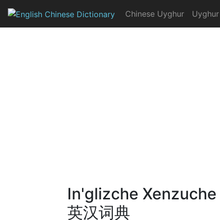
Skip
Chinese Uyghur
Uyghur
to
English Chinese Dicti
content
In'glizche Xenzuche
英汉词典