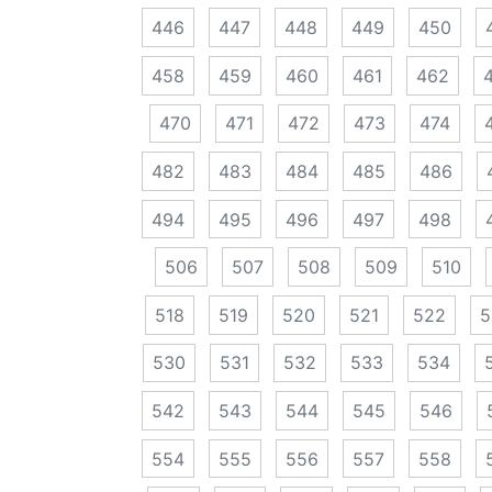
446
447
448
449
450
458
459
460
461
462
470
471
472
473
474
482
483
484
485
486
494
495
496
497
498
506
507
508
509
510
518
519
520
521
522
5
530
531
532
533
534
542
543
544
545
546
554
555
556
557
558