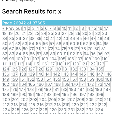
Search Results for:
x
Page 26942 of 37685
« Previous
1
2
3
4
5
6
7
8
9
10
11
12
13
14
15
16
17
18
19
20
21
22
23
24
25
26
27
28
29
30
31
32
33
34
35
36
37
38
39
40
41
42
43
44
45
46
47
48
49
50
51
52
53
54
55
56
57
58
59
60
61
62
63
64
65
66
67
68
69
70
71
72
73
74
75
76
77
78
79
80
81
82
83
84
85
86
87
88
89
90
91
92
93
94
95
96
97
98
99
100
101
102
103
104
105
106
107
108
109
110
111
112
113
114
115
116
117
118
119
120
121
122
123
124
125
126
127
128
129
130
131
132
133
134
135
136
137
138
139
140
141
142
143
144
145
146
147
148
149
150
151
152
153
154
155
156
157
158
159
160
161
162
163
164
165
166
167
168
169
170
171
172
173
174
175
176
177
178
179
180
181
182
183
184
185
186
187
188
189
190
191
192
193
194
195
196
197
198
199
200
201
202
203
204
205
206
207
208
209
210
211
212
213
214
215
216
217
218
219
220
221
222
223
224
225
226
227
228
229
230
231
232
233
234