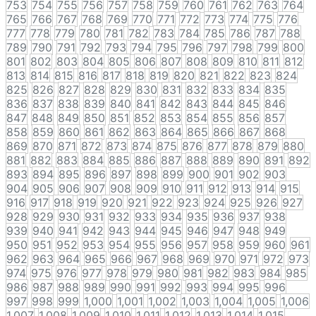
753
754
755
756
757
758
759
760
761
762
763
764
765
766
767
768
769
770
771
772
773
774
775
776
777
778
779
780
781
782
783
784
785
786
787
788
789
790
791
792
793
794
795
796
797
798
799
800
801
802
803
804
805
806
807
808
809
810
811
812
813
814
815
816
817
818
819
820
821
822
823
824
825
826
827
828
829
830
831
832
833
834
835
836
837
838
839
840
841
842
843
844
845
846
847
848
849
850
851
852
853
854
855
856
857
858
859
860
861
862
863
864
865
866
867
868
869
870
871
872
873
874
875
876
877
878
879
880
881
882
883
884
885
886
887
888
889
890
891
892
893
894
895
896
897
898
899
900
901
902
903
904
905
906
907
908
909
910
911
912
913
914
915
916
917
918
919
920
921
922
923
924
925
926
927
928
929
930
931
932
933
934
935
936
937
938
939
940
941
942
943
944
945
946
947
948
949
950
951
952
953
954
955
956
957
958
959
960
961
962
963
964
965
966
967
968
969
970
971
972
973
974
975
976
977
978
979
980
981
982
983
984
985
986
987
988
989
990
991
992
993
994
995
996
997
998
999
1,000
1,001
1,002
1,003
1,004
1,005
1,006
1,007
1,008
1,009
1,010
1,011
1,012
1,013
1,014
1,015