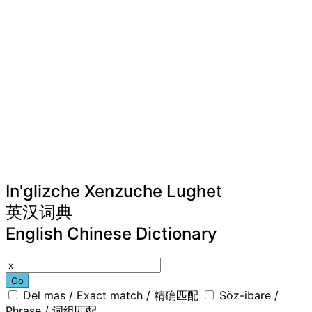
In'glizche Xenzuche Lughet
英汉词典
English Chinese Dictionary
Go
Del mas / Exact match / 精确匹配
Söz-ibare /
Phrase / 词组匹配