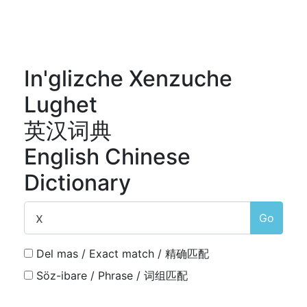
In'glizche Xenzuche
Lughet
英汉词典
English Chinese
Dictionary
Go
Del mas / Exact match / 精确匹配
Söz-ibare / Phrase / 词组匹配