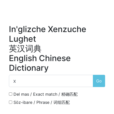
In'glizche Xenzuche
Lughet
英汉词典
English Chinese
Dictionary
Go
Del mas / Exact match / 精确匹配
Söz-ibare / Phrase / 词组匹配