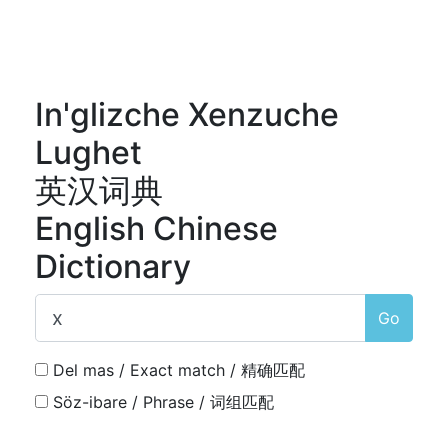
In'glizche Xenzuche
Lughet
英汉词典
English Chinese
Dictionary
Go
Del mas / Exact match / 精确匹配
Söz-ibare / Phrase / 词组匹配