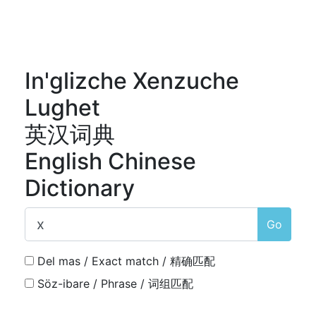
In'glizche Xenzuche
Lughet
英汉词典
English Chinese
Dictionary
Go
Del mas / Exact match / 精确匹配
Söz-ibare / Phrase / 词组匹配