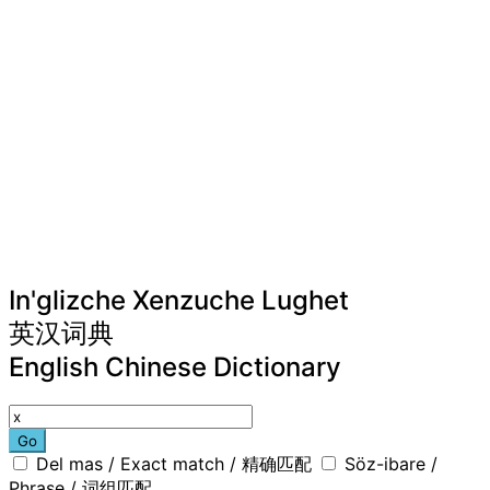
In'glizche Xenzuche Lughet
英汉词典
English Chinese Dictionary
Go
Del mas / Exact match / 精确匹配
Söz-ibare /
Phrase / 词组匹配