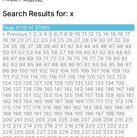
Search Results for:
x
Page 6710 of 37685
« Previous
1
2
3
4
5
6
7
8
9
10
11
12
13
14
15
16
17
18
19
20
21
22
23
24
25
26
27
28
29
30
31
32
33
34
35
36
37
38
39
40
41
42
43
44
45
46
47
48
49
50
51
52
53
54
55
56
57
58
59
60
61
62
63
64
65
66
67
68
69
70
71
72
73
74
75
76
77
78
79
80
81
82
83
84
85
86
87
88
89
90
91
92
93
94
95
96
97
98
99
100
101
102
103
104
105
106
107
108
109
110
111
112
113
114
115
116
117
118
119
120
121
122
123
124
125
126
127
128
129
130
131
132
133
134
135
136
137
138
139
140
141
142
143
144
145
146
147
148
149
150
151
152
153
154
155
156
157
158
159
160
161
162
163
164
165
166
167
168
169
170
171
172
173
174
175
176
177
178
179
180
181
182
183
184
185
186
187
188
189
190
191
192
193
194
195
196
197
198
199
200
201
202
203
204
205
206
207
208
209
210
211
212
213
214
215
216
217
218
219
220
221
222
223
224
225
226
227
228
229
230
231
232
233
234