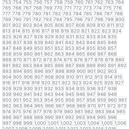
753
754
755
756
757
758
759
760
761
762
763
764
765
766
767
768
769
770
771
772
773
774
775
776
777
778
779
780
781
782
783
784
785
786
787
788
789
790
791
792
793
794
795
796
797
798
799
800
801
802
803
804
805
806
807
808
809
810
811
812
813
814
815
816
817
818
819
820
821
822
823
824
825
826
827
828
829
830
831
832
833
834
835
836
837
838
839
840
841
842
843
844
845
846
847
848
849
850
851
852
853
854
855
856
857
858
859
860
861
862
863
864
865
866
867
868
869
870
871
872
873
874
875
876
877
878
879
880
881
882
883
884
885
886
887
888
889
890
891
892
893
894
895
896
897
898
899
900
901
902
903
904
905
906
907
908
909
910
911
912
913
914
915
916
917
918
919
920
921
922
923
924
925
926
927
928
929
930
931
932
933
934
935
936
937
938
939
940
941
942
943
944
945
946
947
948
949
950
951
952
953
954
955
956
957
958
959
960
961
962
963
964
965
966
967
968
969
970
971
972
973
974
975
976
977
978
979
980
981
982
983
984
985
986
987
988
989
990
991
992
993
994
995
996
997
998
999
1,000
1,001
1,002
1,003
1,004
1,005
1,006
1,007
1,008
1,009
1,010
1,011
1,012
1,013
1,014
1,015