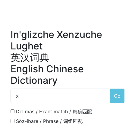
In'glizche Xenzuche
Lughet
英汉词典
English Chinese
Dictionary
Go
Del mas / Exact match / 精确匹配
Söz-ibare / Phrase / 词组匹配