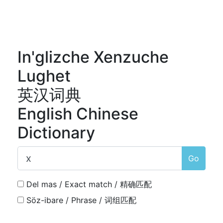
In'glizche Xenzuche
Lughet
英汉词典
English Chinese
Dictionary
Go
Del mas / Exact match / 精确匹配
Söz-ibare / Phrase / 词组匹配