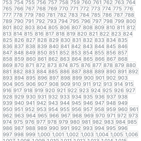
753
754
755
756
757
758
759
760
761
762
763
764
765
766
767
768
769
770
771
772
773
774
775
776
777
778
779
780
781
782
783
784
785
786
787
788
789
790
791
792
793
794
795
796
797
798
799
800
801
802
803
804
805
806
807
808
809
810
811
812
813
814
815
816
817
818
819
820
821
822
823
824
825
826
827
828
829
830
831
832
833
834
835
836
837
838
839
840
841
842
843
844
845
846
847
848
849
850
851
852
853
854
855
856
857
858
859
860
861
862
863
864
865
866
867
868
869
870
871
872
873
874
875
876
877
878
879
880
881
882
883
884
885
886
887
888
889
890
891
892
893
894
895
896
897
898
899
900
901
902
903
904
905
906
907
908
909
910
911
912
913
914
915
916
917
918
919
920
921
922
923
924
925
926
927
928
929
930
931
932
933
934
935
936
937
938
939
940
941
942
943
944
945
946
947
948
949
950
951
952
953
954
955
956
957
958
959
960
961
962
963
964
965
966
967
968
969
970
971
972
973
974
975
976
977
978
979
980
981
982
983
984
985
986
987
988
989
990
991
992
993
994
995
996
997
998
999
1,000
1,001
1,002
1,003
1,004
1,005
1,006
1,007
1,008
1,009
1,010
1,011
1,012
1,013
1,014
1,015