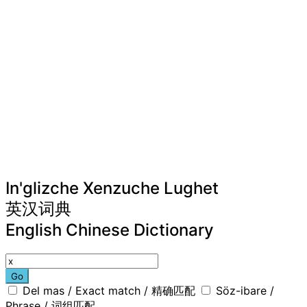
In'glizche Xenzuche Lughet
英汉词典
English Chinese Dictionary
Go
Del mas / Exact match / 精确匹配
Söz-ibare /
Phrase / 词组匹配