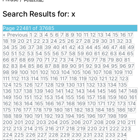
Search Results for:
x
Page 22481 of 37685
« Previous
1
2
3
4
5
6
7
8
9
10
11
12
13
14
15
16
17
18
19
20
21
22
23
24
25
26
27
28
29
30
31
32
33
34
35
36
37
38
39
40
41
42
43
44
45
46
47
48
49
50
51
52
53
54
55
56
57
58
59
60
61
62
63
64
65
66
67
68
69
70
71
72
73
74
75
76
77
78
79
80
81
82
83
84
85
86
87
88
89
90
91
92
93
94
95
96
97
98
99
100
101
102
103
104
105
106
107
108
109
110
111
112
113
114
115
116
117
118
119
120
121
122
123
124
125
126
127
128
129
130
131
132
133
134
135
136
137
138
139
140
141
142
143
144
145
146
147
148
149
150
151
152
153
154
155
156
157
158
159
160
161
162
163
164
165
166
167
168
169
170
171
172
173
174
175
176
177
178
179
180
181
182
183
184
185
186
187
188
189
190
191
192
193
194
195
196
197
198
199
200
201
202
203
204
205
206
207
208
209
210
211
212
213
214
215
216
217
218
219
220
221
222
223
224
225
226
227
228
229
230
231
232
233
234