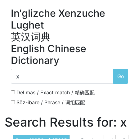
In'glizche Xenzuche
Lughet
英汉词典
English Chinese
Dictionary
Go
Del mas / Exact match / 精确匹配
Söz-ibare / Phrase / 词组匹配
Search Results for:
x